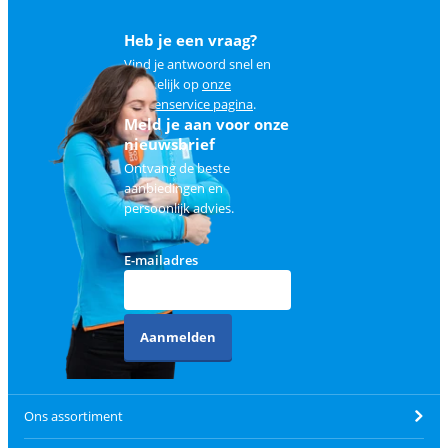
Heb je een vraag?
Vind je antwoord snel en
makkelijk op
onze
klantenservice pagina
.
Meld je aan voor onze
nieuwsbrief
Ontvang de beste
aanbiedingen en
persoonlijk advies.
E-mailadres
Aanmelden
Ons assortiment