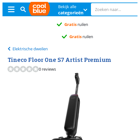
Bekijk alle
categorieën
Gratis
ruilen
Gratis
ruilen
Elektrische dweilen
Tineco Floor One S7 Artist Premium
0 reviews