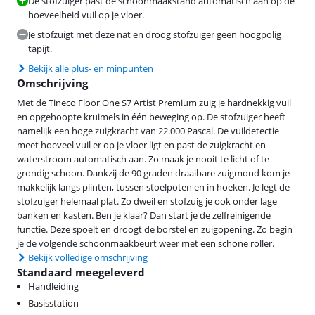
De stofzuiger past de schoonmaakstand automatisch aan op de
hoeveelheid vuil op je vloer.
Je stofzuigt met deze nat en droog stofzuiger geen hoogpolig
tapijt.
Bekijk alle plus- en minpunten
Omschrijving
Met de Tineco Floor One S7 Artist Premium zuig je hardnekkig vuil
en opgehoopte kruimels in één beweging op. De stofzuiger heeft
namelijk een hoge zuigkracht van 22.000 Pascal. De vuildetectie
meet hoeveel vuil er op je vloer ligt en past de zuigkracht en
waterstroom automatisch aan. Zo maak je nooit te licht of te
grondig schoon. Dankzij de 90 graden draaibare zuigmond kom je
makkelijk langs plinten, tussen stoelpoten en in hoeken. Je legt de
stofzuiger helemaal plat. Zo dweil en stofzuig je ook onder lage
banken en kasten. Ben je klaar? Dan start je de zelfreinigende
functie. Deze spoelt en droogt de borstel en zuigopening. Zo begin
je de volgende schoonmaakbeurt weer met een schone roller.
Bekijk volledige omschrijving
Standaard meegeleverd
Handleiding
Basisstation