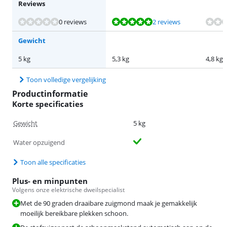
Reviews
Beoordeling is 9,5 van de 10, gebaseerd op 2 reviews.
Beoordeling is 8,6 van de 10, gebaseerd op 51 reviews.
0 reviews
2 reviews
Gewicht
5 kg
5,3 kg
4,8 kg
Toon volledige vergelijking
Productinformatie
Korte specificaties
Gewicht
5 kg
Water opzuigend
Toon alle specificaties
Plus- en minpunten
Volgens onze elektrische dweilspecialist
Met de 90 graden draaibare zuigmond maak je gemakkelijk
moeilijk bereikbare plekken schoon.