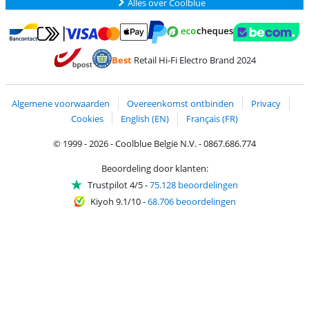
Alles over Coolblue
Betalen met MasterCard en Visa via ClickToPay
Betalen met Ecocheques
Betalen met Bancontact
Betalen met ApplePay
Webshop Trustmar
Betalen met PayPal
Best
Retail Hi-Fi Electro Brand 2024
Trustprofile van Coolblue
Verzending en bezorging met bPost
Algemene voorwaarden
Overeenkomst ontbinden
Privacy
Cookies
English (EN)
Français (FR)
© 1999 - 2026 - Coolblue België N.V. - 0867.686.774
Beoordeling door klanten:
Trustpilot 4/5
-
75.128 beoordelingen
Kiyoh 9.1/10
-
68.706 beoordelingen