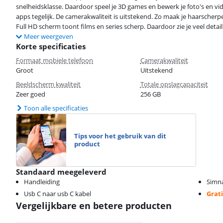
snelheidsklasse. Daardoor speel je 3D games en bewerk je foto's en v
apps tegelijk. De camerakwaliteit is uitstekend. Zo maak je haarscherp
Full HD scherm toont films en series scherp. Daardoor zie je veel detail
Meer weergeven
Korte specificaties
Formaat mobiele telefoon
Camerakwaliteit
Groot
Uitstekend
Beeldscherm kwaliteit
Totale opslagcapaciteit
Zeer goed
256 GB
Toon alle specificaties
Tips voor het gebruik van dit
product
Standaard meegeleverd
Handleiding
Simn
Usb C naar usb C kabel
Grati
Vergelijkbare en betere producten