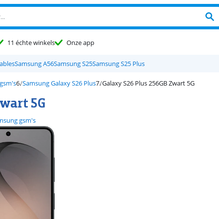
11 échte winkels
Onze app
ables
Samsung A56
Samsung S25
Samsung S25 Plus
gsm's
Samsung Galaxy S26 Plus
Galaxy S26 Plus 256GB Zwart 5G
wart 5G
msung gsm's