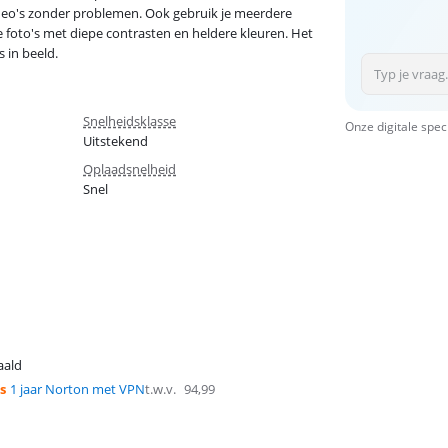
ideo's zonder problemen. Ook gebruik je meerdere
e foto's met diepe contrasten en heldere kleuren. Het
s in beeld.
Snelheidsklasse
Onze digitale spec
Uitstekend
Oplaadsnelheid
Snel
aald
s
1 jaar Norton met VPN
t.w.v.
94,99