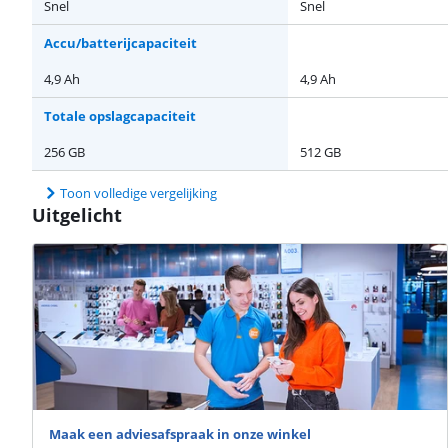
Snel
Snel
Accu/batterijcapaciteit
4,9 Ah
4,9 Ah
Totale opslagcapaciteit
256 GB
512 GB
Toon volledige vergelijking
Uitgelicht
Maak een adviesafspraak in onze winkel