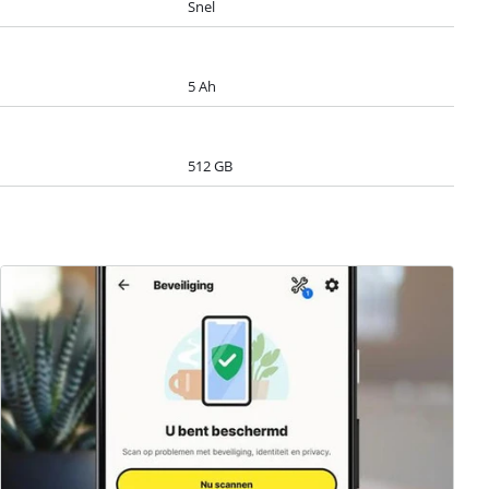
Snel
5 Ah
512 GB