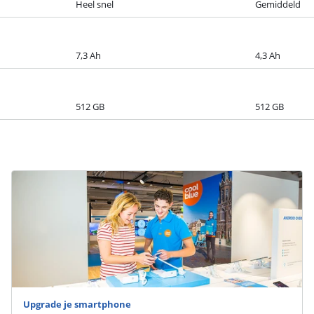
Heel snel
Gemiddeld
7,3 Ah
4,3 Ah
512 GB
512 GB
Upgrade je smartphone