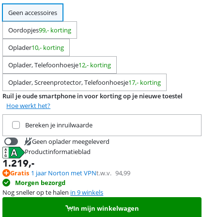
Geen accessoires
Oordopjes
99,- korting
Oplader
10,- korting
Oplader, Telefoonhoesje
12,- korting
Oplader, Screenprotector, Telefoonhoesje
17,- korting
Ruil je oude smartphone in voor korting op je nieuwe toestel
Hoe werkt het?
Ruil je huidige product in
Bereken je inruilwaarde
Geen oplader meegeleverd
Productinformatieblad
39,99
opent in nieuw tabblad
1.219
,-
Gratis
1 jaar Norton met VPN
t.w.v.
94,99
Morgen bezorgd
Nog sneller op te halen
in 9 winkels
In mijn winkelwagen