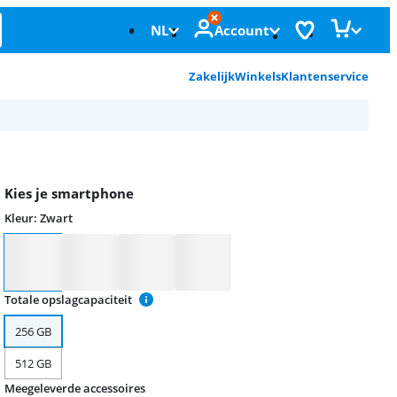
NL
Account
Zakelijk
Winkels
Klantenservice
Kies je smartphone
Kleur
:
Zwart
Kleur
Totale opslagcapaciteit
256 GB
512 GB
Meegeleverde accessoires