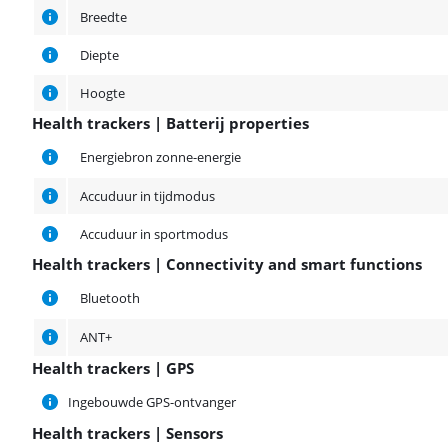
Breedte
Diepte
Hoogte
Health trackers | Batterij properties
Health trackers | Batterij properties
Energiebron zonne-energie
Accuduur in tijdmodus
Accuduur in sportmodus
Health trackers | Connectivity and smart functions
Health trackers | Connectivity and smart functions
Bluetooth
ANT+
Health trackers | GPS
Health trackers | GPS
Ingebouwde GPS-ontvanger
Health trackers | Sensors