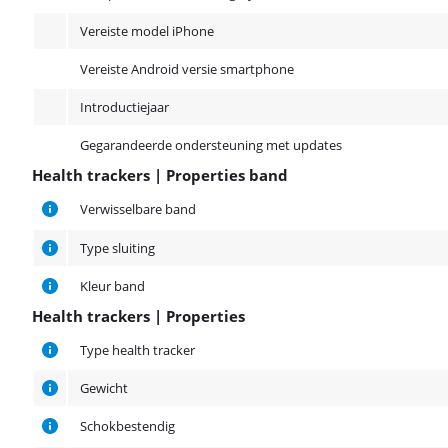
Vereiste model iPhone
Vereiste Android versie smartphone
Introductiejaar
Gegarandeerde ondersteuning met updates
Health trackers | Properties band
Health trackers | Properties band
Verwisselbare band
Type sluiting
Kleur band
Health trackers | Properties
Health trackers | Properties
Type health tracker
Gewicht
Schokbestendig