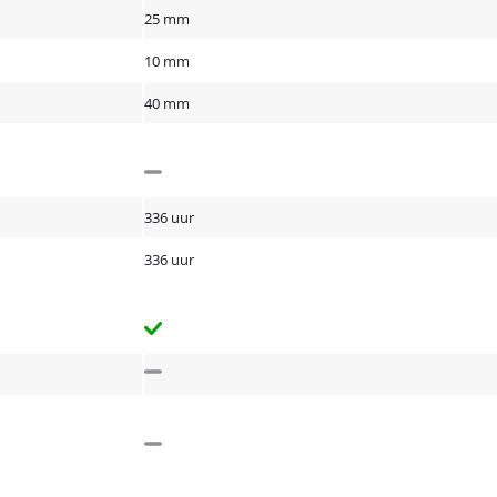
25 mm
10 mm
40 mm
336 uur
336 uur