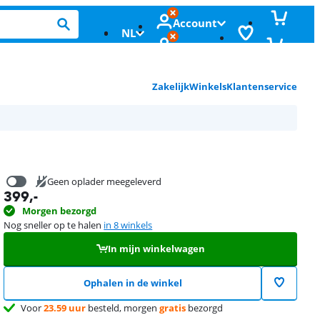
Account
NL
Zakelijk
Winkels
Klantenservice
Geen oplader meegeleverd
399
,-
16,99
Morgen bezorgd
Nog sneller op te halen
in 8 winkels
In mijn winkelwagen
Ophalen in de winkel
Voor
23.59 uur
besteld, morgen
gratis
bezorgd