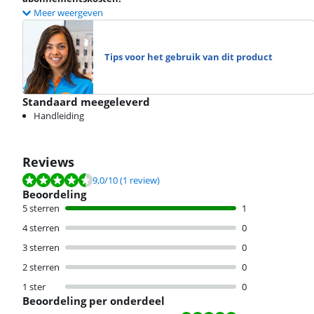
Meer weergeven
Tips voor het gebruik van dit product
Standaard meegeleverd
Handleiding
Reviews
Beoordeling is 9,0 van de 10, gebaseerd op 1 review.
9,0
/10
(1 review)
Beoordeling
5 sterren
1
4 sterren
0
3 sterren
0
2 sterren
0
1 ster
0
Beoordeling per onderdeel