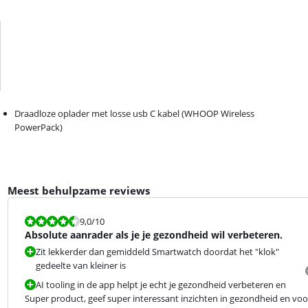
Draadloze oplader met losse usb C kabel (WHOOP Wireless
PowerPack)
Meest behulpzame reviews
Beoordeling is 9,0 van de 10.
9,0
/10
Absolute aanrader als je je gezondheid wil verbeteren.
Zit lekkerder dan gemiddeld Smartwatch doordat het "klok"
gedeelte van kleiner is
AI tooling in de app helpt je echt je gezondheid verbeteren en
Super product, geef super interessant inzichten in gezondheid en voora