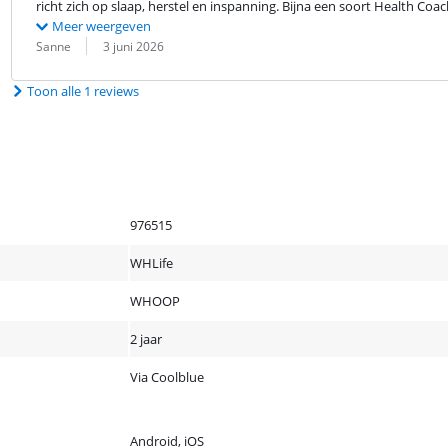
richt zich op slaap, herstel en inspanning. Bijna een soort Health Coach
Meer weergeven
Beoordeling door:
Datum:
Sanne
3 juni 2026
Toon alle 1 reviews
976515
WHLife
WHOOP
2 jaar
Via Coolblue
Android, iOS