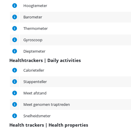
Health trackers | Sensors
Hoogtemeter
Barometer
Thermometer
Gyroscoop
Dieptemeter
Healthtrackers | Daily activities
Healthtrackers | Daily activities
Calorieteller
Stappenteller
Meet afstand
Meet genomen traptreden
Snelheidsmeter
Health trackers | Health properties