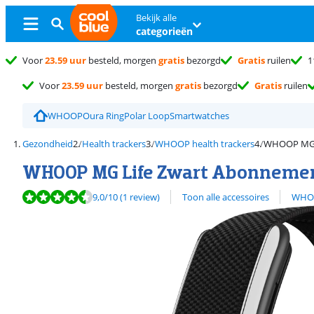
Bekijk alle
categorieën
Voor
23.59 uur
besteld, morgen
gratis
bezorgd
Gratis
ruilen
1
Voor
23.59 uur
besteld, morgen
gratis
bezorgd
Gratis
ruilen
WHOOP
Oura Ring
Polar Loop
Smartwatches
Gezondheid
Health trackers
WHOOP health trackers
WHOOP MG L
WHOOP MG Life Zwart Abonnement
Beoordeling is 9,0 van de 10, gebaseerd op 1 review.
Bekijk alle
9,0
/10
(1 review)
Toon alle accessoires
WHOO