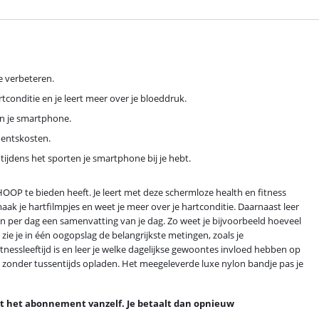
te verbeteren.
rtconditie en je leert meer over je bloeddruk.
an je smartphone.
mentskosten.
e tijdens het sporten je smartphone bij je hebt.
OP te bieden heeft. Je leert met deze schermloze health en fitness
maak je hartfilmpjes en weet je meer over je hartconditie. Daarnaast leer
 per dag een samenvatting van je dag. Zo weet je bijvoorbeeld hoeveel
 zie je in één oogopslag de belangrijkste metingen, zoals je
itnessleeftijd is en leer je welke dagelijkse gewoontes invloed hebben op
e, zonder tussentijds opladen. Het meegeleverde luxe nylon bandje pas je
gt het abonnement vanzelf. Je betaalt dan opnieuw