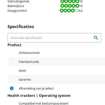
Beoordeling is 10 van de 10.
Gebruiksgemak
10
Beoordeling is 10 van de 10.
Batterijduur
10
Beoordeling is 8,0 van de 10.
Draagcomfort
8,0
Specificaties
Product
Product
Artikelnummer
Fabrikantcode
Merk
Garantie
Afhandeling van je defect
Health trackers | Operating system
Health trackers | Operating system
Compatibel met besturingssysteem