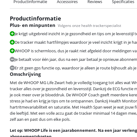
Productinformatie
Accessoires
Reviews
Specificaties
Productinformatie
Plus- en minpunten
Volgens onze health trackerspecialist
Je krijgt uitgebreid inzicht in je gezondheid en tips om je levensstijl 
De tracker maakt hartfilmpjes waardoor je veel inzicht krijgt in je ha
WHOOP is schermloos, dus je raakt niet afgeleid door meldingen v
Je betaalt voor één jaar, dus na een jaar betaal je opnieuw abonne
Er zit geen gps functie op, waardoor je alleen je route bijhoudt als j
Omschrijving
Met de WHOOP MG Life Zwart heb je volledig toegang tot alles wat WHO
tracker alles over je gezondheid en levensstijl. Dankzij de ECG functie 
je ook meer over je bloeddruk. De WHOOP Coach geeft meerdere keren
stress je had en krijg je tips om te ontspannen. Dankzij Health Monitor
hartritmevariabiliteit en saturatie. Met Health Span weet je wat jouw f
die leeftijd. Met een volle accu gaat de tracker minimaal 14 dagen me
zelf aan en past dus om elke pols.
Let op: WHOOP Life is een jaarabonnement. Na een jaar verlen
abonnementskosten.