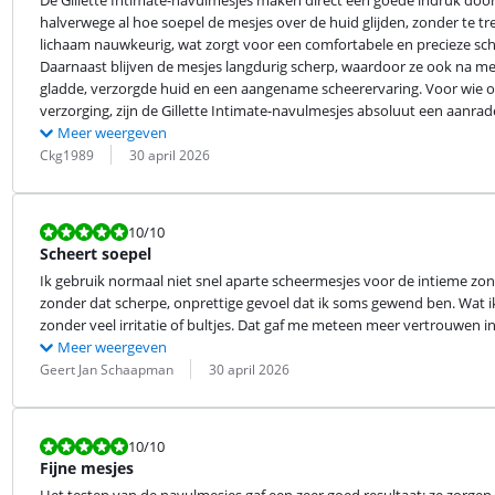
De Gillette Intimate-navulmesjes maken direct een goede indruk door 
halverwege al hoe soepel de mesjes over de huid glijden, zonder te tre
lichaam nauwkeurig, wat zorgt voor een comfortabele en precieze sch
Daarnaast blijven de mesjes langdurig scherp, waardoor ze ook na mee
gladde, verzorgde huid en een aangename scheerervaring. Voor wie op
verzorging, zijn de Gillette Intimate-navulmesjes absoluut een aanrad
Meer weergeven
Beoordeling door:
Datum:
Ckg1989
30 april 2026
Beoordeling is 10 van de 10.
10
/10
Scheert soepel
Ik gebruik normaal niet snel aparte scheermesjes voor de intieme zon
zonder dat scherpe, onprettige gevoel dat ik soms gewend ben. Wat ik 
zonder veel irritatie of bultjes. Dat gaf me meteen meer vertrouwen i
Meer weergeven
Beoordeling door:
Datum:
Geert Jan Schaapman
30 april 2026
Beoordeling is 10 van de 10.
10
/10
Fijne mesjes