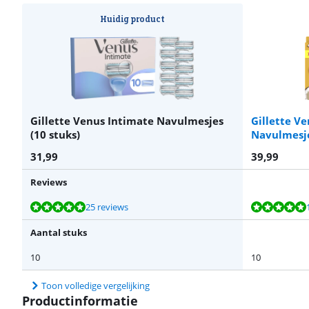
Huidig product
Gillette Venus Intimate Navulmesjes
Gillette V
(10 stuks)
Navulmesje
31,99
39,99
Reviews
Beoordeling is 9,7 van de 10, gebaseerd op 25 reviews.
Beoordeling is 9,9 van de 10, gebaseerd op 10 reviews.
Beoordeling is 10 van de 10, gebaseerd op 15 reviews.
Beoordeling is 8,7 van de 10, gebaseerd op 31 reviews.
25 reviews
Aantal stuks
10
10
Toon volledige vergelijking
Productinformatie