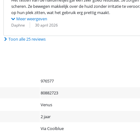
Het testen van de navulmesjes gaf een zeer goed resultaat: ze zorgen
scheren. Ze bewegen makkelijk over de huid zonder irritatie te veroor
op hun plek zitten, wat het gebruik erg prettig maakt.
Meer weergeven
Beoordeling door:
Datum:
Daphne
30 april 2026
Toon alle 25 reviews
976577
80882723
Venus
2 jaar
Via Coolblue