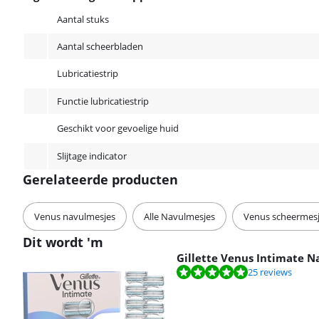
Algemene eigenschappen
Aantal stuks
Aantal scheerbladen
Lubricatiestrip
Functie lubricatiestrip
Geschikt voor gevoelige huid
Slijtage indicator
Gerelateerde producten
Venus navulmesjes
Alle Navulmesjes
Venus scheermes
Dit wordt 'm
Gillette Venus Intimate N
Beoordeling is 9,7 van de 10, gebaseerd op 25 reviews.
25 reviews