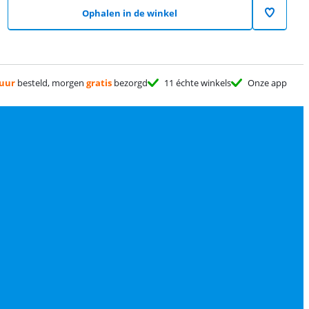
Ophalen in de winkel
 uur
besteld, morgen
gratis
bezorgd
11 échte winkels
Onze app