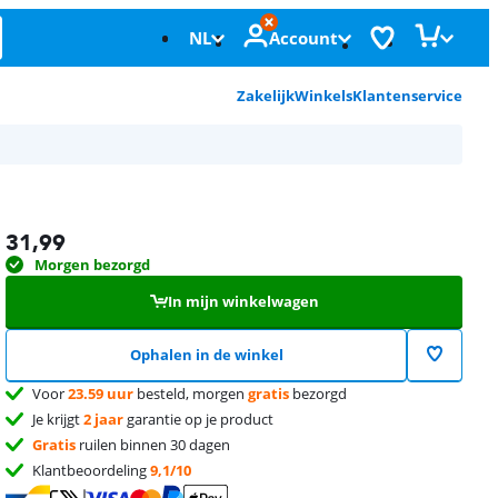
NL
Account
Zakelijk
Winkels
Klantenservice
31,99
Morgen bezorgd
In mijn winkelwagen
Ophalen in de winkel
Voor
23.59 uur
besteld, morgen
gratis
bezorgd
Je krijgt
2 jaar
garantie op je product
Gratis
ruilen binnen 30 dagen
Klantbeoordeling
9,1/10