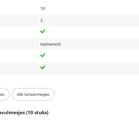
10
2
Kalmerend
jes
Alle Scheermesjes
avulmesjes (10 stuks)