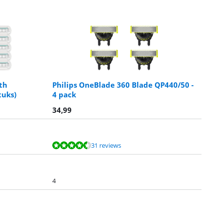
th
Philips OneBlade 360 Blade QP440/50 -
tuks)
4 pack
34,99
31 reviews
4