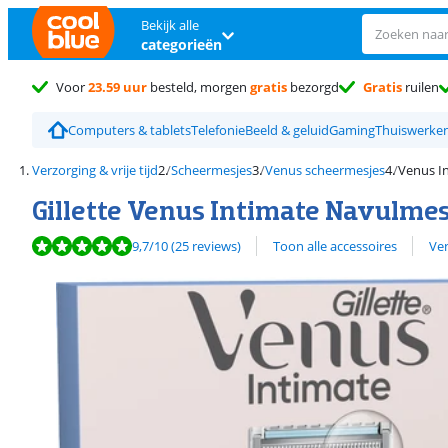
Bekijk alle
categorieën
Voor
23.59 uur
besteld, morgen
gratis
bezorgd
Gratis
ruilen
Computers & tablets
Telefonie
Beeld & geluid
Gaming
Thuiswerke
Verzorging & vrije tijd
Scheermesjes
Venus scheermesjes
Venus In
Gillette Venus Intimate Navulmesj
Beoordeling is 9,7 van de 10, gebaseerd op 25 reviews.
Bekijk alle
9,7
/10
(25 reviews)
Toon alle accessoires
Ve