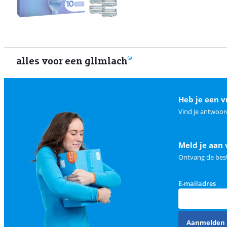
alles voor een glimlach
Heb je een v
Vind je antwoor
Meld je aan 
Ontvang de best
E-mailadres
Aanmelden