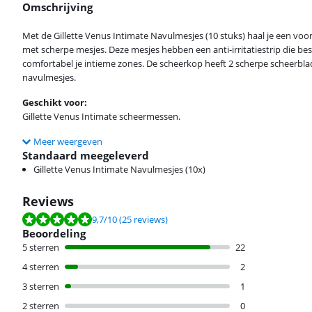
Omschrijving
Met de Gillette Venus Intimate Navulmesjes (10 stuks) haal je een voor
met scherpe mesjes. Deze mesjes hebben een anti-irritatiestrip die bes
comfortabel je intieme zones. De scheerkop heeft 2 scherpe scheerbladen
navulmesjes.
Geschikt voor:
Gillette Venus Intimate scheermessen.
Meer weergeven
Standaard meegeleverd
Gillette Venus Intimate Navulmesjes (10x)
Reviews
Beoordeling is 9,7 van de 10, gebaseerd op 25 reviews.
9,7
/10
(25 reviews)
Beoordeling
5 sterren
22
4 sterren
2
3 sterren
1
2 sterren
0