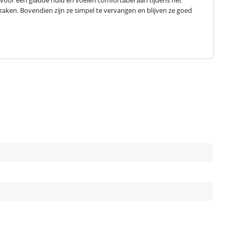
 voor een gladde huid en voelen comfortabel aan tijdens het 
zaken. Bovendien zijn ze simpel te vervangen en blijven ze goed 