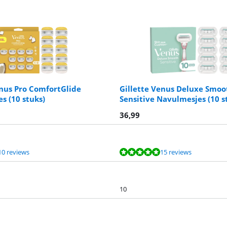
enus Pro ComfortGlide
Gillette Venus Deluxe Smoo
s (10 stuks)
Sensitive Navulmesjes (10 s
36,99
10 reviews
15 reviews
10