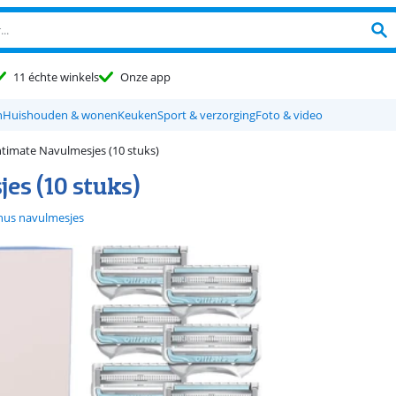
11 échte winkels
Onze app
n
Huishouden & wonen
Keuken
Sport & verzorging
Foto & video
timate Navulmesjes (10 stuks)
es (10 stuks)
nus navulmesjes