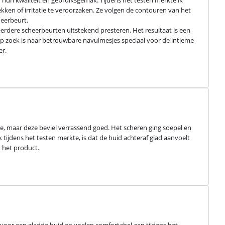
hun kwaliteit en gebruiksgemak. Tijdens het testen merkte ik 
kken of irritatie te veroorzaken. Ze volgen de contouren van het 
eerbeurt.

rdere scheerbeurten uitstekend presteren. Het resultaat is een 
 zoek is naar betrouwbare navulmesjes speciaal voor de intieme 
er.
e, maar deze beviel verrassend goed. Het scheren ging soepel en 
tijdens het testen merkte, is dat de huid achteraf glad aanvoelt 
n het product.