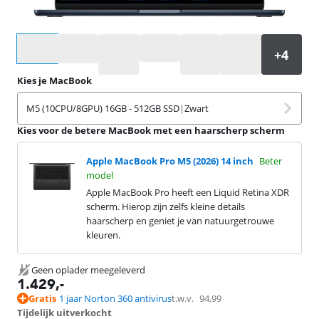
Selecteer een optie
Kies je MacBook
M5 (10CPU/8GPU) 16GB - 512GB SSD
|
Zwart
Kies voor de betere MacBook met een haarscherp scherm
Apple MacBook Pro M5 (2026) 14 inch
Beter
model
Apple MacBook Pro heeft een Liquid Retina XDR
scherm. Hierop zijn zelfs kleine details
haarscherp en geniet je van natuurgetrouwe
kleuren.
Geen oplader meegeleverd
1.429
,-
Gratis
1 jaar Norton 360 antivirus
t.w.v.
94,99
Tijdelijk uitverkocht