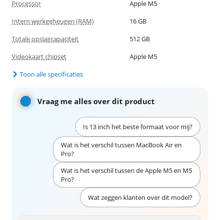
Processor
Apple M5
Intern werkgeheugen (RAM)
16 GB
Totale opslagcapaciteit
512 GB
Videokaart chipset
Apple M5
Toon alle specificaties
Vraag me alles over dit product
Is 13 inch het beste formaat voor mij?
Wat is het verschil tussen MacBook Air en
Pro?
Wat is het verschil tussen de Apple M5 en M5
Pro?
Wat zeggen klanten over dit model?