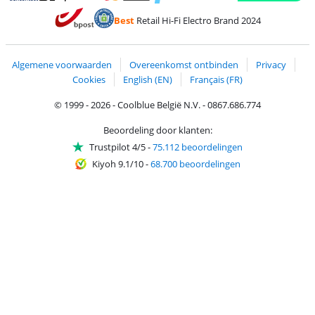
Betalen met MasterCard en Visa via ClickToPay
Betalen met Ecocheques
Betalen met Bancontact
Betalen met ApplePay
Webshop Trustmar
Betalen met PayPal
Best
Retail Hi-Fi Electro Brand 2024
Trustprofile van Coolblue
Verzending en bezorging met bPost
Algemene voorwaarden
Overeenkomst ontbinden
Privacy
Cookies
English (EN)
Français (FR)
© 1999 - 2026 - Coolblue België N.V. - 0867.686.774
Beoordeling door klanten:
Trustpilot 4/5
-
75.112 beoordelingen
Kiyoh 9.1/10
-
68.700 beoordelingen