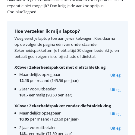
reparatie niet mogelijk? Dan krijg je de aankoopprijs in
CoolblueTegoed.
Hoe verzeker ik mijn laptop?
Voeg eerst je laptop toe aan je winkelwagen. Kies daarna
op de volgende pagina één van onderstaande
Zekerheidspakketten. Je hebt altijd 30 dagen bedenktijd en
betaalt geen eigen risico bij schade of diefstal.
XCover Zekerheidspakket met diefstaldekking
Maandelijks opzegbaar
Uitleg
12,13
per maand (145,56 per jaar)
2 jaar vooruitbetalen
Uitleg
181,-
eenmalig (90,50 per jaar)
XCover Zekerheidspakket zonder diefstaldekking
Maandelijks opzegbaar
Uitleg
10,05
per maand (120,60 per jaar)
2 jaar vooruitbetalen
Uitleg
143,-
eenmalig (71,50 per jaar)