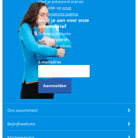
Vind je antwoord snel en
makkelijk op
onze
klantenservice pagina
.
Meld je aan voor onze
nieuwsbrief
Ontvang de beste
aanbiedingen en
persoonlijk advies.
E-mailadres
Aanmelden
Ons assortiment
Bedrijfswebsite
Klantenservice