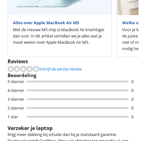
Alles over Apple MacBook Air M5
Welke op
Met de nieuwe M5 chip is MacBook Air krachtiger
Voor je M
dan ooit. In dit artikel vertellen we je alles wat je
de juiste
moet weten over Apple MacBook Air M5.
niet of nie
nodig heb
Reviews
Schrijf de eerste review
Beoordeling
5 sterren
0
4 sterren
0
3 sterren
0
2 sterren
0
1 ster
0
Verzeker je laptop
Krijg meer dekking bij schade dan bij je standaard garantie.
Daarnaast regelt Coolblue alles: van afsluiten tot reparatie. Is een