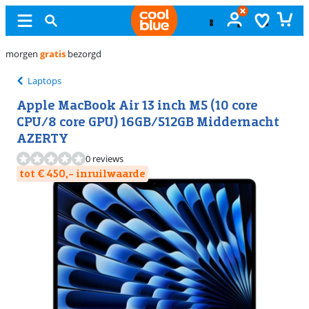
Gratis
ruilen
Laptops
Apple MacBook Air 13 inch M5 (10 core
CPU/8 core GPU) 16GB/512GB Middernacht
AZERTY
0 reviews
tot € 450,- inruilwaarde