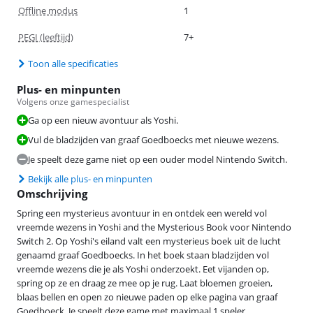
Offline modus
1
PEGI (leeftijd)
7+
Toon alle specificaties
Plus- en minpunten
Volgens onze gamespecialist
Ga op een nieuw avontuur als Yoshi.
Vul de bladzijden van graaf Goedboecks met nieuwe wezens.
Je speelt deze game niet op een ouder model Nintendo Switch.
Bekijk alle plus- en minpunten
Omschrijving
Spring een mysterieus avontuur in en ontdek een wereld vol
vreemde wezens in Yoshi and the Mysterious Book voor Nintendo
Switch 2. Op Yoshi's eiland valt een mysterieus boek uit de lucht
genaamd graaf Goedboecks. In het boek staan bladzijden vol
vreemde wezens die je als Yoshi onderzoekt. Eet vijanden op,
spring op ze en draag ze mee op je rug. Laat bloemen groeien,
blaas bellen en open zo nieuwe paden op elke pagina van graaf
Goedboeck. Je speelt deze game met maximaal 1 speler.