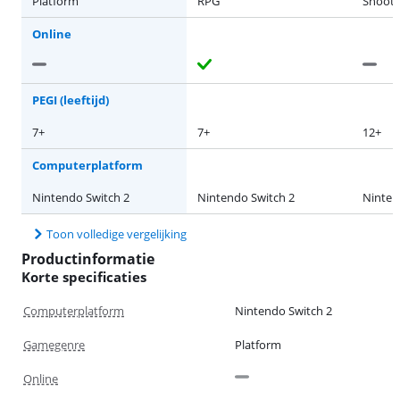
Platform
RPG
Shoote
Online
PEGI (leeftijd)
7+
7+
12+
Computerplatform
Nintendo Switch 2
Nintendo Switch 2
Ninten
Toon volledige vergelijking
Productinformatie
Korte specificaties
Computerplatform
Nintendo Switch 2
Gamegenre
Platform
Online