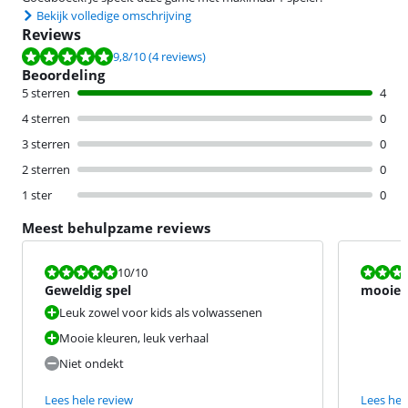
Bekijk volledige omschrijving
Reviews
Beoordeling is 9,8 van de 10, gebaseerd op 4 reviews.
9,8
/10
(4 reviews)
Beoordeling
5 sterren
4
4 sterren
0
3 sterren
0
2 sterren
0
1 ster
0
Meest behulpzame reviews
Beoordeling is 10 van de 10.
Beoordeling i
10
/10
Geweldig spel
mooie 
expire
Leuk zowel voor kids als volwassenen
Mooie kleuren, leuk verhaal
Niet ondekt
Lees hele review
Lees hel