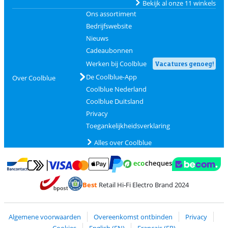
Bekijk al onze 11 winkels
Ons assortiment
Bedrijfswebsite
Nieuws
Cadeaubonnen
Werken bij Coolblue
Vacatures genoeg!
De Coolblue-App
Over Coolblue
Coolblue Nederland
Coolblue Duitsland
Privacy
Toegankelijkheidsverklaring
Alles over Coolblue
Betalen met MasterCard en Visa via ClickToPay
Betalen met Ecocheques
Betalen met Bancontact
Betalen met ApplePay
Webshop Trustmar
Betalen met PayPal
Best
Retail Hi-Fi Electro Brand 2024
Trustprofile van Coolblue
Verzending en bezorging met bPost
Algemene voorwaarden
Overeenkomst ontbinden
Privacy
Cookies
English (EN)
Français (FR)