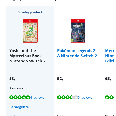
Huidig product
Yoshi and the
Pokémon Legends Z-
Metro
Mysterious Book
A Nintendo Switch 2
Ninte
Nintendo Switch 2
Editi
58
,-
52
,-
63
,-
Reviews
Beoordeling is 9,8 van de 10, gebaseerd op 4 reviews.
Beoordeling is 7,3 van de 10, gebaseerd op 5 reviews.
Beoordeling is 7,6 van de 10, gebaseerd op 3 reviews.
Beoordeling is 8,7 van de 10, gebaseerd op 9 reviews.
4 reviews
5 reviews
Gamegenre