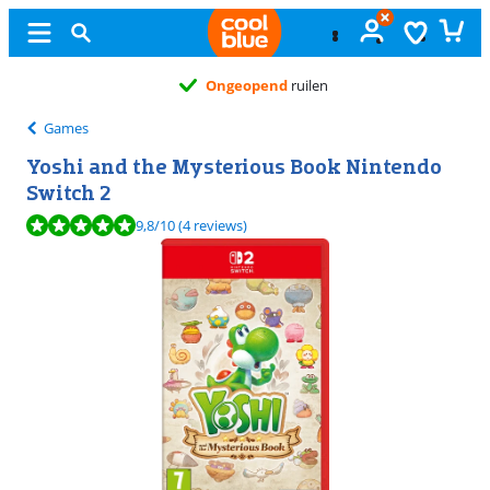
Ongeopend
ruilen
Games
Yoshi and the Mysterious Book Nintendo
Switch 2
Beoordeling is 9,8 van de 10, gebaseerd op 4 reviews.
9,8
/10
(4 reviews)