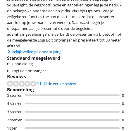
Squarelight, de vergrootfunctie en aantekeningen leg je de nadruk
op belangrijke onderdelen van je dia. Via Logi Options+ wijs je
zelfgekozen functies toe aan de actietoets, zodat de presenter
aansluit op jouw manier van werken. Daarnaast begin je
ontspannen aan je presentatie door de begeleide
ademhalingsoefeningen. Je verbindt de presenter via bluetooth of
de meegeleverde Logi Bolt ontvanger en presenteert tot 30 meter
afstand.
Bekijk volledige omschrijving
Standaard meegeleverd
Handleiding
Logi Bolt ontvanger
Reviews
Schrijf de eerste review
Beoordeling
5 sterren
0
4 sterren
0
3 sterren
0
2 sterren
0
1 ster
0