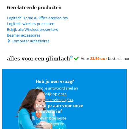
Gerelateerde producten
Logitech Home & Office accessoires
Logitech wireless presenters
Bekijk alle Wireless presenters
Beamer accessoires
Computer accessoires
alles voor een glimlach
Heb je een vraag?
Vind je antwoord snel en
makkelijk op
onze
klantenservice pagina
.
Meld je aan voor onze
nieuwsbrief
Ontvang de beste
aanbiedingen en