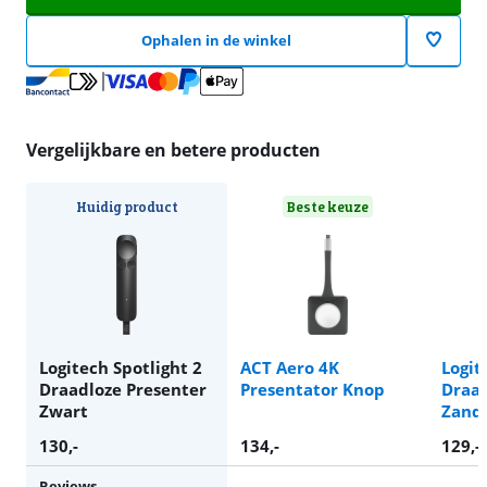
Ophalen in de winkel
Vergelijkbare en betere producten
Huidig product
Beste keuze
Logitech Spotlight 2
ACT Aero 4K
Logit
Draadloze Presenter
Presentator Knop
Draad
Zwart
Zand
130
,-
134
,-
129
,-
Reviews