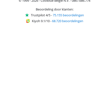
© 1999 - 2026 - Coolblue België N.V. - 0867.686.774
Beoordeling door klanten:
Trustpilot 4/5
-
75.155 beoordelingen
Kiyoh 9.1/10
-
68.720 beoordelingen