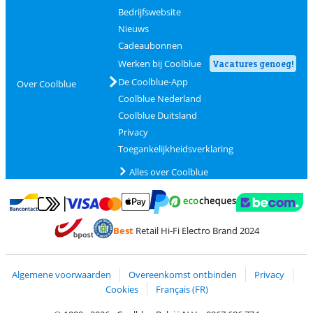
Bedrijfswebsite
Nieuws
Cadeaubonnen
Werken bij Coolblue
Vacatures genoeg!
De Coolblue-App
Over Coolblue
Coolblue Nederland
Coolblue Duitsland
Privacy
Toegankelijkheidsverklaring
Alles over Coolblue
Betalen met MasterCard en Visa via ClickToPay
Betalen met Ecocheques
Betalen met Bancontact
Betalen met ApplePay
Webshop Trustmar
Betalen met PayPal
Best
Retail Hi-Fi Electro Brand 2024
Trustprofile van Coolblue
Verzending en bezorging met bPost
Algemene voorwaarden
Overeenkomst ontbinden
Privacy
Cookies
Français (FR)