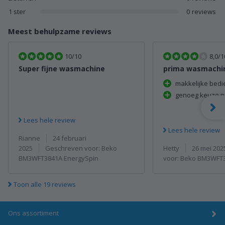
0 reviews met 1 ster
1 ster
0
reviews
Meest behulpzame reviews
10/10
8,0/1
Super fijne wasmachine
makkelijke bedi
genoeg keuze 
Lees hele review
Lees hele review
Rianne
24 februari
Hetty
26 mei 202
2025
Geschreven voor: Beko
voor: Beko BM3WFT
BM3WFT3841A EnergySpin
Toon alle 19 reviews
Ons assortiment