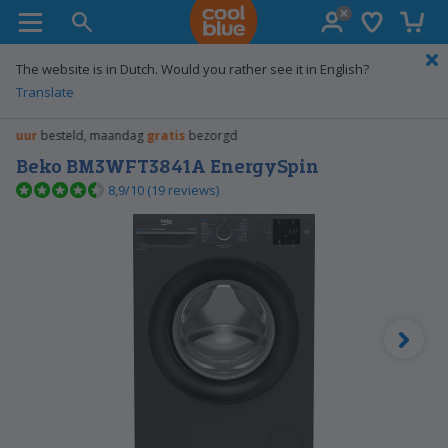
Verlanglijst
Winke
Coolblue home
The website is in Dutch. Would you rather see it in English?
Translate
Gratis
ruile
Beko BM3WFT3841A EnergySpin
8,9/10 (19 reviews)