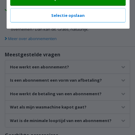
kosteloos.
Flexibel
Selectie opslaan
Na 1 jaar kun je het abonnement kosteloos maandelijks
opzeggen. Wil iemand anders het abonnement van je
overnemen? Dan kan dit. Gratis, natuurlijk.
Meer over abonnementen
Meestgestelde vragen
Hoe werkt een abonnement?
Is een abonnement een vorm van afbetaling?
Hoe werkt de betaling van een abonnement?
Wat als mijn wasmachine kapot gaat?
Wat is de minimale looptijd van een abonnement?