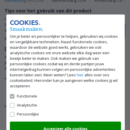
Handleiding
(953,2 KB)
Aanvoerslang 1.5 m
Afvoerslang 1.5 m
Tips voor het gebruik van dit product
Lees onze tips en ontdek alles over hoe je je
COOKIES
product installeert en op de beste manier
Smaakmakers.
gebruikt.
Om je beter en persoonlijker te helpen, gebruiken wij cookies
Bekijk alle ondersteuning
en vergelijkbare technieken. Naast functionele cookies,
waardoor de website goed werkt, gebruiken we ook
De voordelen van je wasmachine huren
analytische cookies om onze website elke dag weer een
Als je deze wasmachine huurt, draai je morgen al jouw eerste was.
beetje beter te maken. Ook maken we gebruik van
Je betaalt vandaag alleen de eenmalige kosten en daarna betaal je
persoonlijke cookies zodat wij en derde partijen jouw
een vast bedrag huur per maand.
internetgedrag kunnen volgen en persoonlijke advertenties
kunnen laten zien. Meer weten? Lees
hier
alles over ons
Vast bedrag per maand
cookiebeleid. Hieronder kan je aangeven welke cookies jij wil
accepteren.
Je betaalt maandelijks een vast bedrag per maand voor de
wasmachine. Zonder onverwachte kosten voor reparatie of
Functionele
andere services. Zo weet je altijd waar je aan toe bent.
Analytische
Ultiem gemak
We bezorgen de wasmachine op de afgesproken dag bij je thuis.
Persoonlijke
Is de wasmachine kapot of werkt hij niet naar wens? Dan
repareren of vervangen we hem binnen twee werkdagen
Accepteer alle cookies