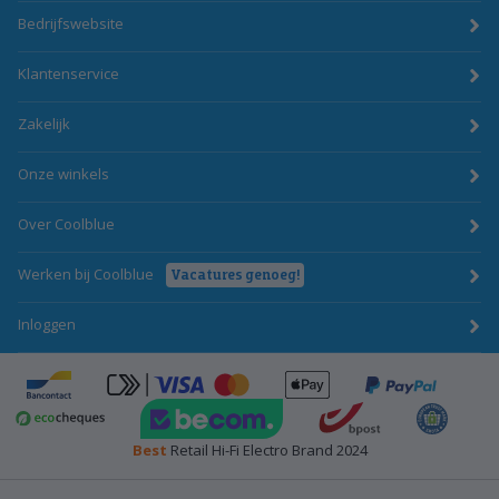
Bedrijfswebsite
Klantenservice
Zakelijk
Onze winkels
Over Coolblue
Werken bij Coolblue
Vacatures genoeg!
Inloggen
ApplePay
Bancontact
click-to-pay-credit-card-visa
PayPal
BecomTrustmark
bpost
Emota
Ecocheques
Best
Retail Hi-Fi Electro Brand 2024