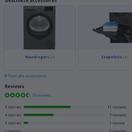
Geschikte accessoires
Wasdrogers
(1)
Stapelkits
(1)
Toon alle accessoires
Reviews
19 reviews
11 reviews met 5 sterren
5 sterren
11
reviews
7 reviews met 4 sterren
4 sterren
7
reviews
1 reviews met 3 sterren
3 sterren
1
review
0 reviews met 2 sterren
2 sterren
0
reviews