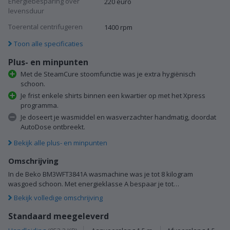
Energiebesparing over
220 euro
levensduur
Toerental centrifugeren
1400 rpm
Toon alle specificaties
Plus- en minpunten
Met de SteamCure stoomfunctie was je extra hygiënisch
schoon.
Je frist enkele shirts binnen een kwartier op met het Xpress
programma.
Je doseert je wasmiddel en wasverzachter handmatig, doordat
AutoDose ontbreekt.
Bekijk alle plus- en minpunten
Omschrijving
In de Beko BM3WFT3841A wasmachine was je tot 8 kilogram
wasgoed schoon. Met energieklasse A bespaar je tot…
Bekijk volledige omschrijving
Standaard meegeleverd