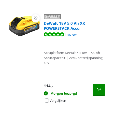
DeWalt 18V 5,0 Ah XR
POWERSTACK Accu
Beoordeling is 10 van de 10, gebaseerd op 1 review.
1 review
Accuplatform DeWalt XR 18V
|
5,0 Ah
Accucapaciteit
|
Accu/batterijspanning
18V
114
,-
Morgen bezorgd
Vergelijken