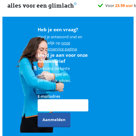
alles voor een glimlach
Voor
23.59 uur
bes
Heb je een vraag?
Vind je antwoord snel en
makkelijk op
onze
klantenservice pagina
.
Meld je aan voor onze
nieuwsbrief
Ontvang de beste
aanbiedingen en
persoonlijk advies.
E-mailadres
Aanmelden