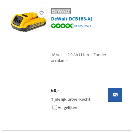
DeWalt DCB183-XJ
Beoordeling is 9,0 van de 10, gebaseerd op 8 reviews.
8 reviews
18 volt
|
2,0 Ah Li-Ion
|
Zonder
acculader
60
,-
Tijdelijk uitverkocht
Vergelijken