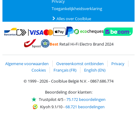
Privacy
Toegankelijkheidsverklaring
Alles over Coolblue
Betalen met MasterCard en Visa via ClickToPay
Betalen met Ecocheques
Betalen met Bancontact
Betalen met ApplePay
Webshop Trustmar
Betalen met PayPal
Best
Retail Hi-Fi Electro Brand 2024
Trustprofile van Coolblue
Verzending en bezorging met bPost
Algemene voorwaarden
Overeenkomst ontbinden
Privacy
Cookies
Français (FR)
English (EN)
© 1999 - 2026 - Coolblue België N.V. - 0867.686.774
Beoordeling door klanten:
Trustpilot 4/5
-
75.172 beoordelingen
Kiyoh 9.1/10
-
68.721 beoordelingen