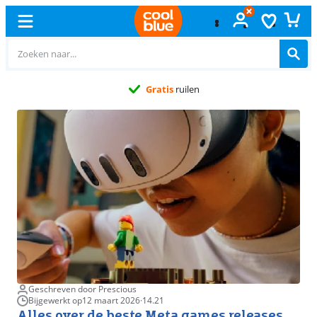
Gratis
ruilen
Geschreven door Prescious
Bijgewerkt op
12 maart 2026
·
14.21
Alles over de beste Meta games releases