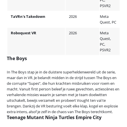
PC,
PSVR2
TaVRn's Takedown
2026
Meta
Quest, PC
Roboquest VR
2026
Meta
Quest,
PC,
PSVR2
The Boys
In The Boys stap je in de duistere superheldenwereld uit de serie,
maar dan in VR. Je belandt midden in de strijd tussen The Boys en
de corrupte “Supes”, die hun krachten misbruiken voor roem en
macht. Vanuit first person beleef je ruwe gevechten, actiescènes en
verhalende missies waarin je samen met je team doelwitten
uitschakelt, bewijs verzamelt en probeert Vought ten val te
brengen. Dankzij de VR besturing voelt elke klap, kogel en explosie
extra intens, alsof je zelf in de chaos van The Boys terechtkomt.
Teenage Mutant Ninja Turtles Empire City