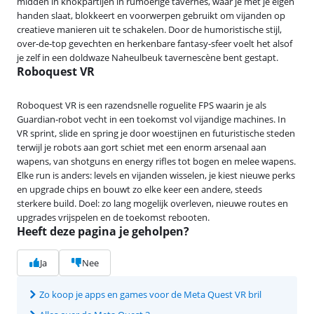
midden in knokpartijen in rumoerige tavernes, waar je met je eigen
handen slaat, blokkeert en voorwerpen gebruikt om vijanden op
creatieve manieren uit te schakelen. Door de humoristische stijl,
over‑de‑top gevechten en herkenbare fantasy‑sfeer voelt het alsof
je zelf in een doldwaze Naheulbeuk tavernescène bent gestapt.
Roboquest VR
Roboquest VR is een razendsnelle roguelite FPS waarin je als
Guardian‑robot vecht in een toekomst vol vijandige machines. In
VR sprint, slide en spring je door woestijnen en futuristische steden
terwijl je robots aan gort schiet met een enorm arsenaal aan
wapens, van shotguns en energy rifles tot bogen en melee wapens.
Elke run is anders: levels en vijanden wisselen, je kiest nieuwe perks
en upgrade chips en bouwt zo elke keer een andere, steeds
sterkere build. Doel: zo lang mogelijk overleven, nieuwe routes en
upgrades vrijspelen en de toekomst rebooten.
Heeft deze pagina je geholpen?
Ja
Nee
Zo koop je apps en games voor de Meta Quest VR bril