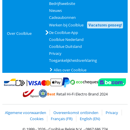
Bedrijfswebsite
Nieuws
Cadeaubonnen
Werken bij Coolblue
Vacatures genoeg!
De Coolblue-App
Over Coolblue
Coolblue Nederland
Coolblue Duitsland
Privacy
Toegankelijkheidsverklaring
Alles over Coolblue
Betalen met MasterCard en Visa via ClickToPay
Betalen met Ecocheques
Betalen met Bancontact
Betalen met ApplePay
Webshop Trustmar
Betalen met PayPal
Best
Retail Hi-Fi Electro Brand 2024
Trustprofile van Coolblue
Verzending en bezorging met bPost
Algemene voorwaarden
Overeenkomst ontbinden
Privacy
Cookies
Français (FR)
English (EN)
© 1999 - 2026 - Coolblue België N.V. - 0867.686.774