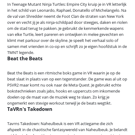
In Teenage Mutant Ninja Turtles: Empire City kruip je in VR letterlijk
in het schild van Leonardo, Raphael, Donatello of Michelangelo. Na
de val van Shredder neemt de Foot Clan de straten van New York
over en vecht jij je als ninja‑schildpad door steegjes, daken en riolen
om de stad terug te pakken. Je gebruikt de kenmerkende wapens
van elke Turtle, leert pareren en ontwijken in melee gevechten en
klimt met parkour over de skyline. Je speelt het verhaal solo of
samen met vrienden in co‑op en schrijft zo je eigen hoofdstuk in de
TMNT legende.
Beat the Beats
Beat the Beats is een ritmische boks game in VR waarin je op de
beat slaat in plaats van op een tegenstander. De game was al uit op
PSVR2 maar komt nu ook naar de Meta Quest. Je gebruikt echte
bokstechnieken zoals jabs, hooks en uppercuts om inkomende
doelen op de maat van de muziek weg te slaan. Zo krijg je
ongemerkt een stevige workout terwijl je de beats wegtikt.
TaVRn's Takedown
Tavrns Takedown: Naheulbeuk is een VR actiegame die zich
afspeelt in de chaotische fantasywereld van Naheulbeuk. Je belandt