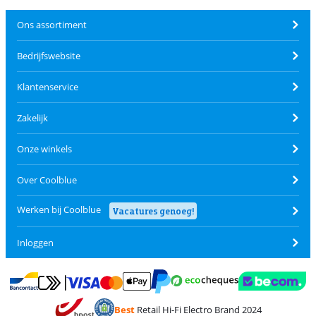
Ons assortiment
Bedrijfswebsite
Klantenservice
Zakelijk
Onze winkels
Over Coolblue
Werken bij Coolblue
Vacatures genoeg!
Inloggen
Betalen met MasterCard en Visa via ClickToPay
Betalen met Ecocheques
Betalen met Bancontact
Betalen met ApplePay
Webshop Trustmar
Betalen met PayPal
Best
Retail Hi-Fi Electro Brand 2024