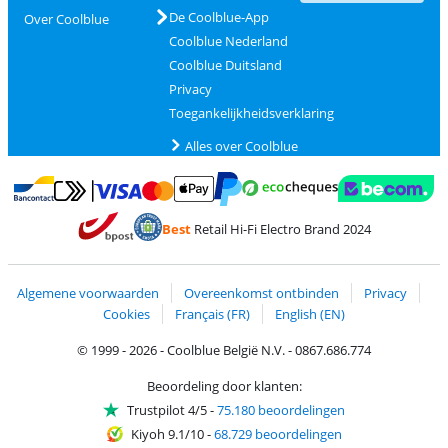
De Coolblue-App
Over Coolblue
Coolblue Nederland
Coolblue Duitsland
Privacy
Toegankelijkheidsverklaring
Alles over Coolblue
Betalen met MasterCard en Visa via ClickToPay
Betalen met Ecocheques
Betalen met Bancontact
Betalen met ApplePay
Webshop Trustmar
Betalen met PayPal
Best
Retail Hi-Fi Electro Brand 2024
Trustprofile van Coolblue
Verzending en bezorging met bPost
Algemene voorwaarden
Overeenkomst ontbinden
Privacy
Cookies
Français (FR)
English (EN)
© 1999 - 2026 - Coolblue België N.V. - 0867.686.774
Beoordeling door klanten:
Trustpilot 4/5
-
75.180 beoordelingen
Kiyoh 9.1/10
-
68.729 beoordelingen