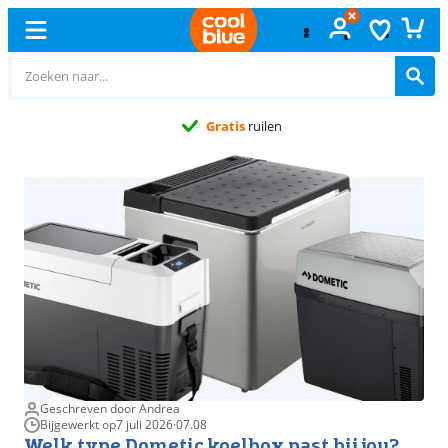
Gratis
ruilen
Geschreven door Andrea
Bijgewerkt op
7 juli 2026
·
07.08
Welk type Dometic koelbox past bij jou?