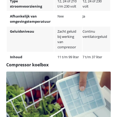
Type
12, 24 of 210
12, 24 of 230
stroomvoorziening
t/m 230 volt
volt
Afhankelijk van
Nee
Ja
omgevingstemperatuur
Geluidsniveau
Zacht geluid
Continu
bij werking
ventilatorgeluid
van
compressor
Inhoud
11 t/m 99 liter
7 t/m 37 liter
Compressor koelbox