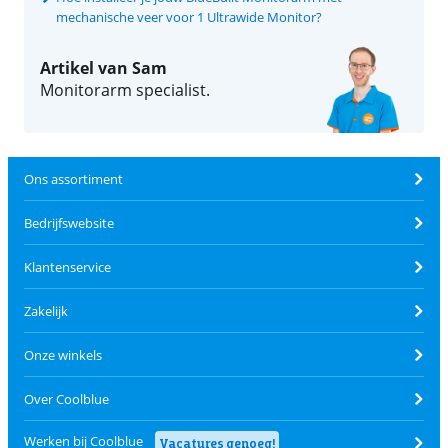
mechanische veer voor 1 Ultrawide Monitor?
Artikel van Sam
Monitorarm specialist.
Ons assortiment
Bedrijfswebsite
Klantenservice
Zakelijk
Onze winkels
Over Coolblue
Werken bij Coolblue
Vacatures genoeg!