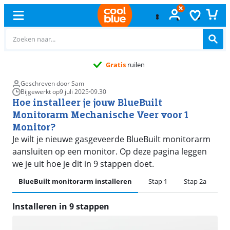
Gratis
ruilen
Geschreven door Sam
Bijgewerkt op
9 juli 2025
·
09.30
Hoe installeer je jouw BlueBuilt
Monitorarm Mechanische Veer voor 1
Monitor?
Je wilt je nieuwe gasgeveerde BlueBuilt monitorarm
aansluiten op een monitor. Op deze pagina leggen
we je uit hoe je dit in 9 stappen doet.
BlueBuilt monitorarm installeren
Stap 1
Stap 2a
St
Installeren in 9 stappen