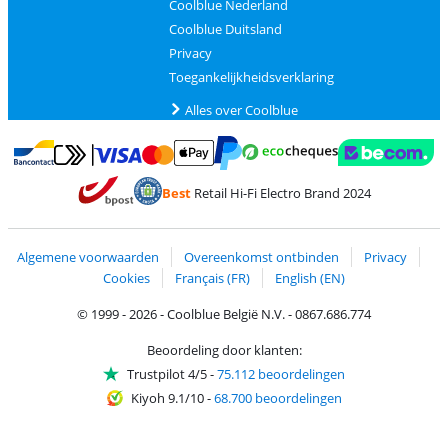
Coolblue Nederland
Coolblue Duitsland
Privacy
Toegankelijkheidsverklaring
Alles over Coolblue
Betalen met MasterCard en Visa via ClickToPay
Betalen met Ecocheques
Betalen met Bancontact
Betalen met ApplePay
Webshop Trustmar
Betalen met PayPal
Best
Retail Hi-Fi Electro Brand 2024
Trustprofile van Coolblue
Verzending en bezorging met bPost
Algemene voorwaarden
Overeenkomst ontbinden
Privacy
Cookies
Français (FR)
English (EN)
© 1999 - 2026 - Coolblue België N.V. - 0867.686.774
Beoordeling door klanten:
Trustpilot 4/5
-
75.112 beoordelingen
Kiyoh 9.1/10
-
68.700 beoordelingen