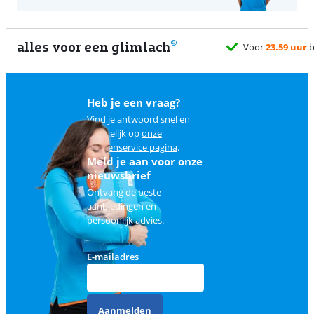
alles voor een glimlach
Heb je een vraag?
Vind je antwoord snel en
makkelijk op
onze
klantenservice pagina
.
Meld je aan voor onze
nieuwsbrief
Ontvang de beste
aanbiedingen en
persoonlijk advies.
E-mailadres
Aanmelden