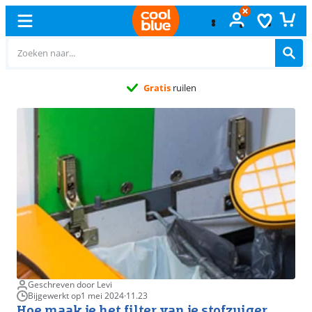
Gratis
ruilen
Geschreven door Levi
Bijgewerkt op
1 mei 2024
·
11.23
Hoe maak je het filter van je stofzuiger