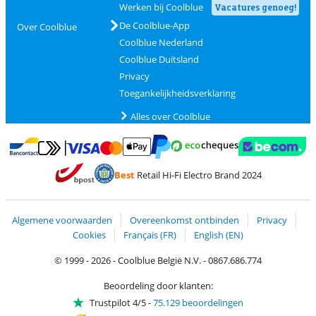
Werken bij Coolblue
Vacatures genoeg!
De Coolblue-App
Over Coolblue
Coolblue Nederland
Coolblue Duitsland
Privacy
Toegankelijkheidsverklaring
Alles over Coolblue
Betalen met MasterCard en Visa via ClickToPay
Betalen met Ecocheques
Betalen met Bancontact
Betalen met ApplePay
Webshop Trustmar
Betalen met PayPal
Best
Retail Hi-Fi Electro Brand 2024
Trustprofile van Coolblue
Verzending en bezorging met bPost
Algemene voorwaarden
Overeenkomst ontbinden
Privacy
Cookies
Français (FR)
English (EN)
© 1999 - 2026 - Coolblue België N.V. - 0867.686.774
Beoordeling door klanten:
Trustpilot 4/5
-
75.129 beoordelingen