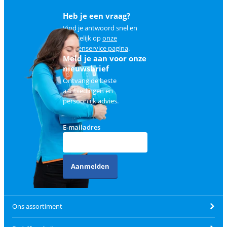
Heb je een vraag?
Vind je antwoord snel en
makkelijk op
onze
klantenservice pagina
.
Meld je aan voor onze
nieuwsbrief
Ontvang de beste
aanbiedingen en
persoonlijk advies.
E-mailadres
Aanmelden
Ons assortiment