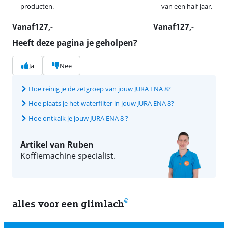
producten.
van een half jaar.
Vanaf
127
,-
Vanaf
127
,-
Heeft deze pagina je geholpen?
Ja
Nee
Hoe reinig je de zetgroep van jouw JURA ENA 8?
Hoe plaats je het waterfilter in jouw JURA ENA 8?
Hoe ontkalk je jouw JURA ENA 8 ?
Artikel van Ruben
Koffiemachine specialist.
alles voor een glimlach
1