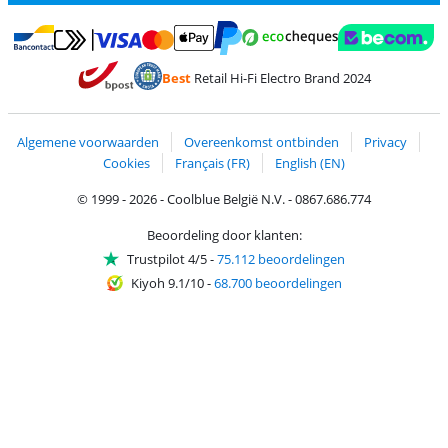
Betalen met MasterCard en Visa via ClickToPay
Betalen met Ecocheques
Betalen met Bancontact
Betalen met ApplePay
Webshop Trustmar
Betalen met PayPal
Best
Retail Hi-Fi Electro Brand 2024
Trustprofile van Coolblue
Verzending en bezorging met bPost
Algemene voorwaarden
Overeenkomst ontbinden
Privacy
Cookies
Français (FR)
English (EN)
© 1999 - 2026 - Coolblue België N.V. - 0867.686.774
Beoordeling door klanten:
Trustpilot 4/5
-
75.112 beoordelingen
Kiyoh 9.1/10
-
68.700 beoordelingen