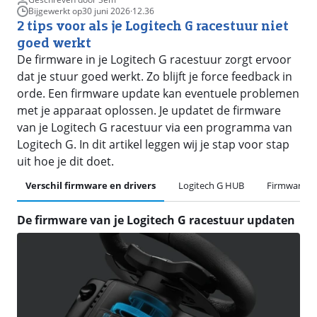
Bijgewerkt op
30 juni 2026
·
12.36
2 tips voor als je Logitech G racestuur niet
goed werkt
De firmware in je Logitech G racestuur zorgt ervoor
dat je stuur goed werkt. Zo blijft je force feedback in
orde. Een firmware update kan eventuele problemen
met je apparaat oplossen. Je updatet de firmware
van je Logitech G racestuur via een programma van
Logitech G. In dit artikel leggen wij je stap voor stap
uit hoe je dit doet.
Verschil firmware en drivers
Logitech G HUB
Firmware u
De firmware van je Logitech G racestuur updaten