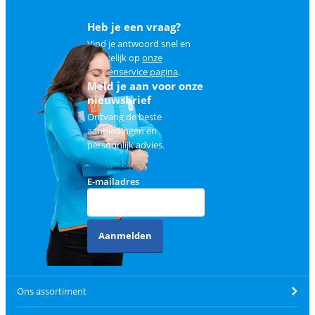
Heb je een vraag?
Vind je antwoord snel en
makkelijk op
onze
klantenservice pagina
.
Meld je aan voor onze
nieuwsbrief
Ontvang de beste
aanbiedingen en
persoonlijk advies.
E-mailadres
Aanmelden
Ons assortiment