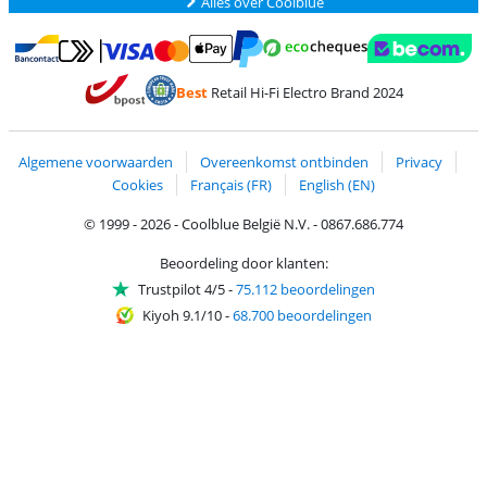
Alles over Coolblue
Betalen met MasterCard en Visa via ClickToPay
Betalen met Ecocheques
Betalen met Bancontact
Betalen met ApplePay
Webshop Trustmar
Betalen met PayPal
Best
Retail Hi-Fi Electro Brand 2024
Trustprofile van Coolblue
Verzending en bezorging met bPost
Algemene voorwaarden
Overeenkomst ontbinden
Privacy
Cookies
Français (FR)
English (EN)
© 1999 - 2026 - Coolblue België N.V. - 0867.686.774
Beoordeling door klanten:
Trustpilot 4/5
-
75.112 beoordelingen
Kiyoh 9.1/10
-
68.700 beoordelingen