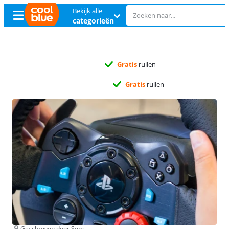
Bekijk alle
categorieën
Gratis
ruilen
Gratis
ruilen
Geschreven door Sem