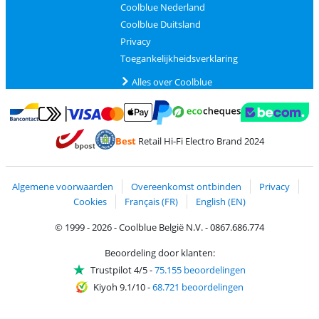
Coolblue Nederland
Coolblue Duitsland
Privacy
Toegankelijkheidsverklaring
Alles over Coolblue
Betalen met MasterCard en Visa via ClickToPay
Betalen met Ecocheques
Betalen met Bancontact
Betalen met ApplePay
Webshop Trustmar
Betalen met PayPal
Best
Retail Hi-Fi Electro Brand 2024
Trustprofile van Coolblue
Verzending en bezorging met bPost
Algemene voorwaarden
Overeenkomst ontbinden
Privacy
Cookies
Français (FR)
English (EN)
© 1999 - 2026 - Coolblue België N.V. - 0867.686.774
Beoordeling door klanten:
Trustpilot 4/5
-
75.155 beoordelingen
Kiyoh 9.1/10
-
68.721 beoordelingen