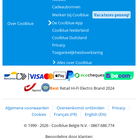
Cadeaubonnen
Werken bij Coolblue
Vacatures genoeg!
De Coolblue-App
Over Coolblue
Coolblue Nederland
Coolblue Duitsland
Privacy
Toegankelijkheidsverklaring
Alles over Coolblue
Betalen met MasterCard en Visa via ClickToPay
Betalen met Ecocheques
Betalen met Bancontact
Betalen met ApplePay
Webshop Trustmar
Betalen met PayPal
Best
Retail Hi-Fi Electro Brand 2024
Trustprofile van Coolblue
Verzending en bezorging met bPost
Algemene voorwaarden
Overeenkomst ontbinden
Privacy
Cookies
Français (FR)
English (EN)
© 1999 - 2026 - Coolblue België N.V. - 0867.686.774
Beoordeling door klanten: