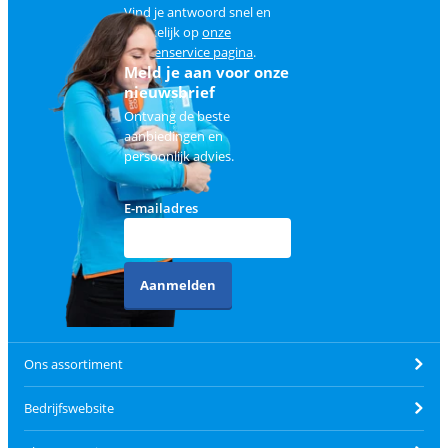
Vind je antwoord snel en
makkelijk op
onze
klantenservice pagina
.
Meld je aan voor onze
nieuwsbrief
Ontvang de beste
aanbiedingen en
persoonlijk advies.
E-mailadres
Aanmelden
Ons assortiment
Bedrijfswebsite