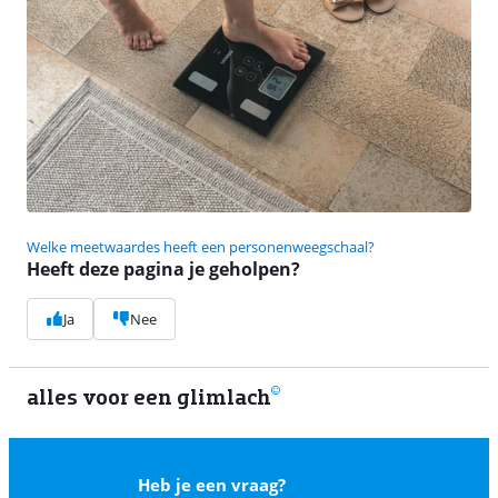
Welke meetwaardes heeft een personenweegschaal?
Heeft deze pagina je geholpen?
Ja
Nee
alles voor een glimlach
1
Heb je een vraag?