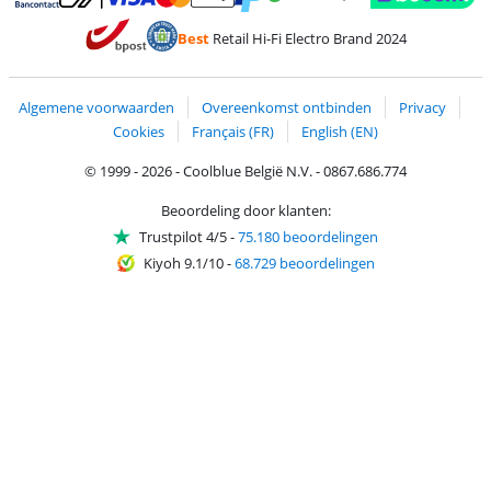
Betalen met MasterCard en Visa via ClickToPay
Betalen met Ecocheques
Betalen met Bancontact
Betalen met ApplePay
Webshop Trustmar
Betalen met PayPal
Best
Retail Hi-Fi Electro Brand 2024
Trustprofile van Coolblue
Verzending en bezorging met bPost
Algemene voorwaarden
Overeenkomst ontbinden
Privacy
Cookies
Français (FR)
English (EN)
© 1999 - 2026 - Coolblue België N.V. - 0867.686.774
Beoordeling door klanten:
Trustpilot 4/5
-
75.180 beoordelingen
Kiyoh 9.1/10
-
68.729 beoordelingen