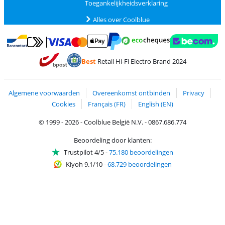
Toegankelijkheidsverklaring
Alles over Coolblue
Betalen met MasterCard en Visa via ClickToPay
Betalen met Ecocheques
Betalen met Bancontact
Betalen met ApplePay
Webshop Trustmar
Betalen met PayPal
Best
Retail Hi-Fi Electro Brand 2024
Trustprofile van Coolblue
Verzending en bezorging met bPost
Algemene voorwaarden
Overeenkomst ontbinden
Privacy
Cookies
Français (FR)
English (EN)
© 1999 - 2026 - Coolblue België N.V. - 0867.686.774
Beoordeling door klanten:
Trustpilot 4/5
-
75.180 beoordelingen
Kiyoh 9.1/10
-
68.729 beoordelingen