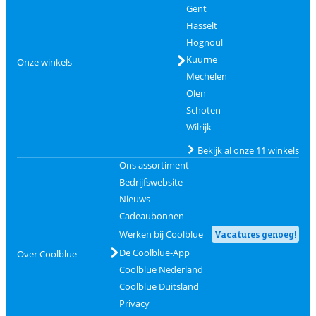
Gent
Hasselt
Hognoul
Kuurne
Onze winkels
Mechelen
Olen
Schoten
Wilrijk
Bekijk al onze 11 winkels
Ons assortiment
Bedrijfswebsite
Nieuws
Cadeaubonnen
Werken bij Coolblue
Vacatures genoeg!
De Coolblue-App
Over Coolblue
Coolblue Nederland
Coolblue Duitsland
Privacy