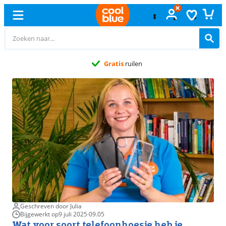
Gratis
ruilen
Geschreven door Julia
Bijgewerkt op
9 juli 2025
·
09.05
Wat voor soort telefoonhoesje heb je