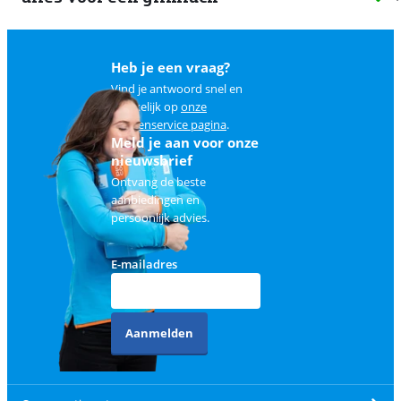
Heb je een vraag?
Vind je antwoord snel en
makkelijk op
onze
klantenservice pagina
.
Meld je aan voor onze
nieuwsbrief
Ontvang de beste
aanbiedingen en
persoonlijk advies.
E-mailadres
Aanmelden