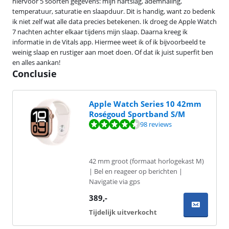
hiervoor 5 soorten gegevens: mijn hartslag, ademhaling,
temperatuur, saturatie en slaapduur. Dit is handig, want zo bedenk
ik niet zelf wat alle data precies betekenen. Ik droeg de Apple Watch
7 nachten achter elkaar tijdens mijn slaap. Daarna kreeg ik
informatie in de Vitals app. Hiermee weet ik of ik bijvoorbeeld te
weinig slaap en rustiger aan moet doen. Of dat ik juist superfit ben
en alles aankan!
Conclusie
Apple Watch Series 10 42mm
Roségoud Sportband S/M
Beoordeling is 9,1 van de 10, gebaseerd op 98 reviews.
98 reviews
42 mm groot (formaat horlogekast M)
| Bel en reageer op berichten |
Navigatie via gps
389
,-
Tijdelijk uitverkocht