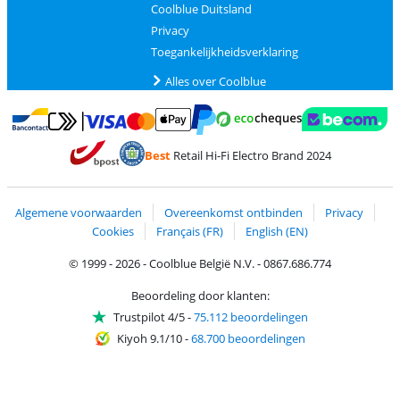
Coolblue Duitsland
Privacy
Toegankelijkheidsverklaring
Alles over Coolblue
Betalen met MasterCard en Visa via ClickToPay
Betalen met Ecocheques
Betalen met Bancontact
Betalen met ApplePay
Webshop Trustmar
Betalen met PayPal
Best
Retail Hi-Fi Electro Brand 2024
Trustprofile van Coolblue
Verzending en bezorging met bPost
Algemene voorwaarden
Overeenkomst ontbinden
Privacy
Cookies
Français (FR)
English (EN)
© 1999 - 2026 - Coolblue België N.V. - 0867.686.774
Beoordeling door klanten:
Trustpilot 4/5
-
75.112 beoordelingen
Kiyoh 9.1/10
-
68.700 beoordelingen