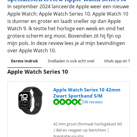
In september 2024 lanceerde Apple weer een nieuwe
Apple Watch: Apple Watch Series 10. Apple Watch 10
is dunner en groter en laadt sneller op dan Apple
Watch 9. Ik testte het horloge een week en vind het
grotere scherm erg mooi. Bovendien zit hij fijn op
mijn pols. In deze review lees je al mijn bevindingen
over Apple Watch 10.
Eerste indruk
Snelladen is ook echt snel
Vitals app en Trai
Apple Watch Series 10
Apple Watch Series 10 42mm
Zwart Sportband S/M
Beoordeling is 9,1 van de 10, gebaseerd op 98 reviews.
98 reviews
42 mm groot (formaat horlogekast M)
| Bel en reageer op berichten |
Navigatie via gps