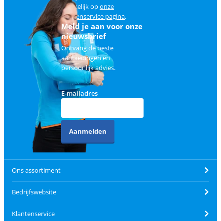
makkelijk op
onze
klantenservice pagina
.
Meld je aan voor onze
nieuwsbrief
Ontvang de beste
aanbiedingen en
persoonlijk advies.
E-mailadres
Aanmelden
Ons assortiment
Bedrijfswebsite
Klantenservice