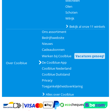
Mechelen
Olen
Schoten
Wilrijk
Bekijk al onze 11 winkels
Ons assortiment
Bedrijfswebsite
Nieuws
Cadeaubonnen
Werken bij Coolblue
Vacatures genoeg!
De Coolblue-App
Over Coolblue
Coolblue Nederland
Coolblue Duitsland
Privacy
Toegankelijkheidsverklaring
Alles over Coolblue
Betalen met MasterCard en Visa via ClickToPay
Betalen met Ecocheques