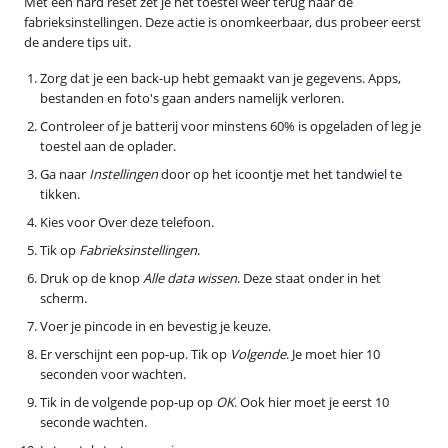
Met een hard reset zet je het toestel weer terug naar de
fabrieksinstellingen. Deze actie is onomkeerbaar, dus probeer eerst
de andere tips uit.
Zorg dat je een back-up hebt gemaakt van je gegevens. Apps,
bestanden en foto's gaan anders namelijk verloren.
Controleer of je batterij voor minstens 60% is opgeladen of leg je
toestel aan de oplader.
Ga naar
Instellingen
door op het icoontje met het tandwiel te
tikken.
Kies voor Over deze telefoon.
Tik op
Fabrieksinstellingen
.
Druk op de knop
Alle data wissen
. Deze staat onder in het
scherm.
Voer je pincode in en bevestig je keuze.
Er verschijnt een pop-up. Tik op
Volgende
. Je moet hier 10
seconden voor wachten.
Tik in de volgende pop-up op
OK
. Ook hier moet je eerst 10
seconde wachten.