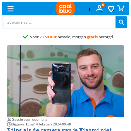
Gratis
ruilen
Geschreven door Julia
Bijgewerkt op
14 februari 2024
·
09.48
3 tips als de camera van je Xiaomi niet