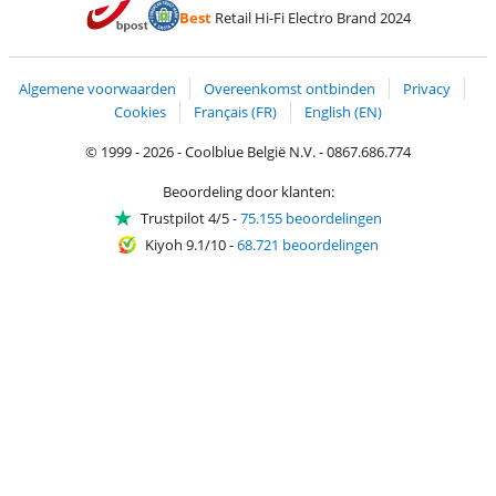
Betalen met Bancontact
Betalen met ApplePay
Webshop Trustmar
Betalen met PayPal
Best
Retail Hi-Fi Electro Brand 2024
Trustprofile van Coolblue
Verzending en bezorging met bPost
Algemene voorwaarden
Overeenkomst ontbinden
Privacy
Cookies
Français (FR)
English (EN)
© 1999 - 2026 - Coolblue België N.V. - 0867.686.774
Beoordeling door klanten:
Trustpilot 4/5
-
75.155 beoordelingen
Kiyoh 9.1/10
-
68.721 beoordelingen