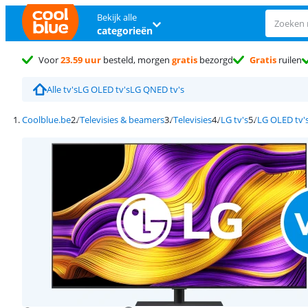
Bekijk alle
categorieën
Voor
23.59 uur
besteld, morgen
gratis
bezorgd
Gratis
ruilen
Alle tv's
LG OLED tv's
LG QNED tv's
Coolblue.be
Televisies & beamers
Televisies
LG tv's
LG OLED tv'