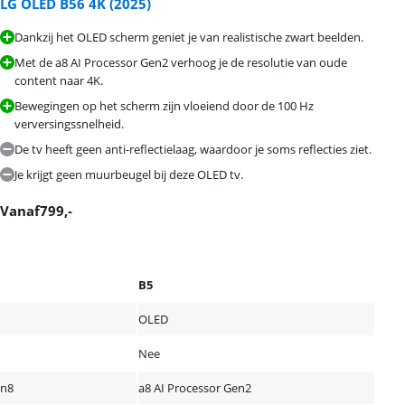
LG OLED B56 4K (2025)
Dankzij het OLED scherm geniet je van realistische zwart beelden.
Met de a8 AI Processor Gen2 verhoog je de resolutie van oude
content naar 4K.
Bewegingen op het scherm zijn vloeiend door de 100 Hz
verversingssnelheid.
De tv heeft geen anti-reflectielaag, waardoor je soms reflecties ziet.
Je krijgt geen muurbeugel bij deze OLED tv.
Vanaf
799
,-
B5
OLED
Nee
en8
a8 AI Processor Gen2