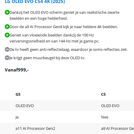
LG OLED EVO C54 4K (2025)
Dankzij het OLED EVO scherm geniet je van realistische zwarte
beelden en een hoge helderheid.
Door de a9 AI Processor Gen8 kijk je naar heldere 4K beelden.
Geniet van vloeiende beelden dankzij de 100 Hz
verversingssnelheid en van 144 Hz met je game pc.
De tv heeft geen anti-reflectielaag, waardoor je soms reflecties ziet.
Je krijgt geen muurbeugel bij deze OLED tv.
Vanaf
999
,-
G5
C5
OLED EVO
OLED EVO
Ja
Nee
a11 AI Processor Gen2
a9 AI Processor G