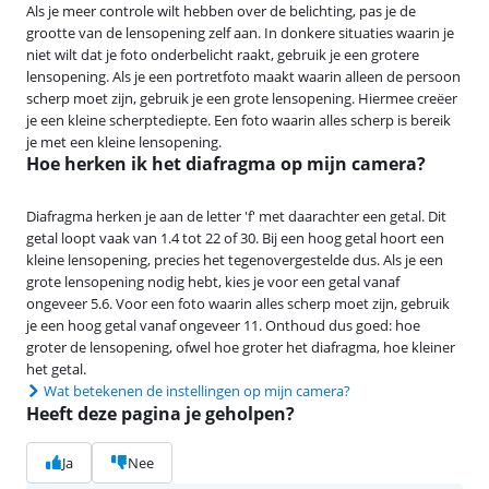
Als je meer controle wilt hebben over de belichting, pas je de
grootte van de lensopening zelf aan. In donkere situaties waarin je
niet wilt dat je foto onderbelicht raakt, gebruik je een grotere
lensopening. Als je een portretfoto maakt waarin alleen de persoon
scherp moet zijn, gebruik je een grote lensopening. Hiermee creëer
je een kleine scherptediepte. Een foto waarin alles scherp is bereik
je met een kleine lensopening.
Hoe herken ik het diafragma op mijn camera?
Diafragma herken je aan de letter 'f' met daarachter een getal. Dit
getal loopt vaak van 1.4 tot 22 of 30. Bij een hoog getal hoort een
kleine lensopening, precies het tegenovergestelde dus. Als je een
grote lensopening nodig hebt, kies je voor een getal vanaf
ongeveer 5.6. Voor een foto waarin alles scherp moet zijn, gebruik
je een hoog getal vanaf ongeveer 11. Onthoud dus goed: hoe
groter de lensopening, ofwel hoe groter het diafragma, hoe kleiner
het getal.
Wat betekenen de instellingen op mijn camera?
Heeft deze pagina je geholpen?
Ja
Nee