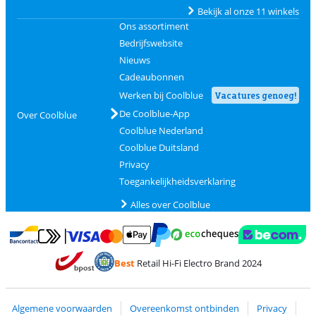
Bekijk al onze 11 winkels
Ons assortiment
Bedrijfswebsite
Nieuws
Cadeaubonnen
Werken bij Coolblue
Vacatures genoeg!
De Coolblue-App
Over Coolblue
Coolblue Nederland
Coolblue Duitsland
Privacy
Toegankelijkheidsverklaring
Alles over Coolblue
Betalen met MasterCard en Visa via ClickToPay
Betalen met Ecocheques
Betalen met Bancontact
Betalen met ApplePay
Webshop Trustmar
Betalen met PayPal
Best
Retail Hi-Fi Electro Brand 2024
Trustprofile van Coolblue
Verzending en bezorging met bPost
Algemene voorwaarden
Overeenkomst ontbinden
Privacy