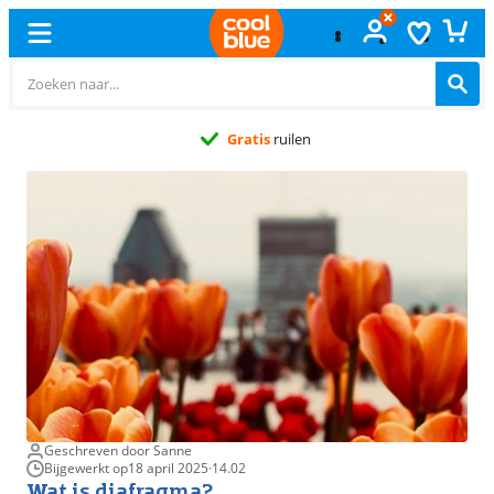
Gratis
ruilen
Geschreven door Sanne
Bijgewerkt op
18 april 2025
·
14.02
Wat is diafragma?