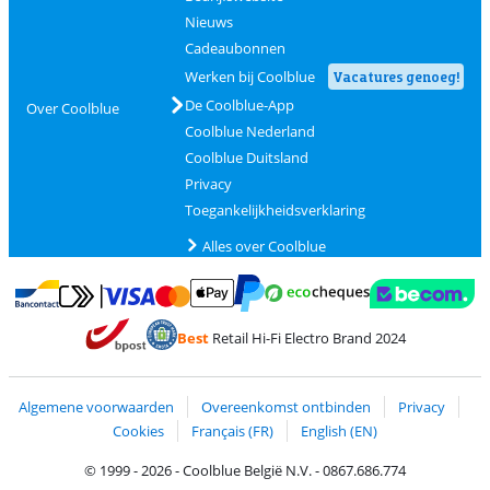
Nieuws
Cadeaubonnen
Werken bij Coolblue
Vacatures genoeg!
De Coolblue-App
Over Coolblue
Coolblue Nederland
Coolblue Duitsland
Privacy
Toegankelijkheidsverklaring
Alles over Coolblue
Betalen met MasterCard en Visa via ClickToPay
Betalen met Ecocheques
Betalen met Bancontact
Betalen met ApplePay
Webshop Trustmar
Betalen met PayPal
Best
Retail Hi-Fi Electro Brand 2024
Trustprofile van Coolblue
Verzending en bezorging met bPost
Algemene voorwaarden
Overeenkomst ontbinden
Privacy
Cookies
Français (FR)
English (EN)
© 1999 - 2026 - Coolblue België N.V. - 0867.686.774