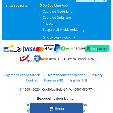
De Coolblue-App
Over Coolblue
Coolblue Nederland
Coolblue Duitsland
Privacy
Toegankelijkheidsverklaring
Alles over Coolblue
Betalen met MasterCard en Visa via ClickToPay
Betalen met Ecocheques
Betalen met Bancontact
Betalen met ApplePay
Webshop Trustmar
Betalen met PayPal
Best
Retail Hi-Fi Electro Brand 2024
Trustprofile van Coolblue
Verzending en bezorging met bPost
Algemene voorwaarden
Overeenkomst ontbinden
Privacy
Cookies
Français (FR)
English (EN)
© 1999 - 2026 - Coolblue België N.V. - 0867.686.774
Beoordeling door klanten:
Trustpilot 4/5
-
75.112 beoordelingen
Filters
Kiyoh 9.1/10
-
68.700 beoordelingen