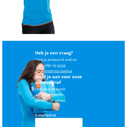
Heb je een vraag?
Vind je antwoord snel en
makkelijk op
onze
klantenservice pagina
.
Meld je aan voor onze
nieuwsbrief
Ontvang de beste
aanbiedingen en
persoonlijk advies.
E-mailadres