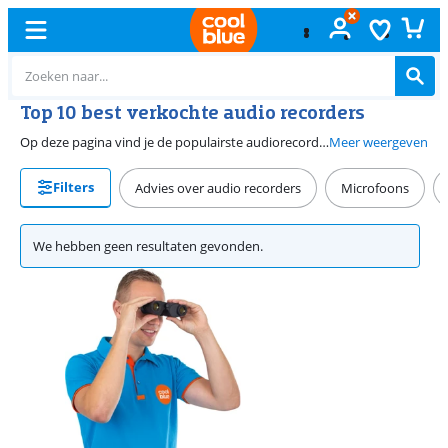
Top 10 best verkochte audio recorders
Op deze pagina vind je de populairste audiorecorders van onze site. Met een audiorecorder neem je professionele geluidsfragmenten op. Deze modellen komen vooral van pas bij interviews, studioproducties en concertopnames. Het is belangrijk om bij een audiorecorder te kijken naar de richtingskarakteristiek en het geheugen. Een omnidirectionele microfoon pikt vanaf iedere richting geluid op. Een bidirectionele microfoon neemt alleen geluid op van de voorkant en achterkant. Voor het geheugen is belangrijk om te kijken naar het aantal GB. Wanneer de audiorecorder over meer GB beschikt, maak je meer opnames.
Meer weergeven
Filters
Advies over audio recorders
Microfoons
We hebben geen resultaten gevonden.