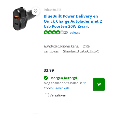
BlueBuilt Power Delivery en
Quick Charge Autolader met 2
Usb Poorten 20W Zwart
Beoordeling is 7,7 van de 10, gebaseerd op 20 reviews.
20 reviews
Autolader zonder kabel
|
20 W
vermogen
|
Standaard usb-A, Usb-C
33,99
Morgen bezorgd
Nog sneller op te halen in
11
Coolblue-winkels
Vergelijken