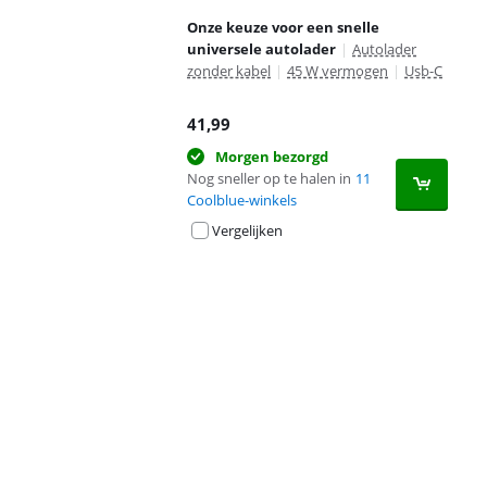
Onze keuze voor een snelle
universele autolader
|
Autolader
zonder kabel
|
45 W vermogen
|
Usb-C
41,99
Morgen bezorgd
Nog sneller op te halen in
11
Coolblue-winkels
Vergelijken
Advertentie