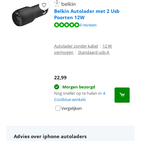
Belkin Autolader met 2 Usb
Poorten 12W
Beoordeling is 9,8 van de 10, gebaseerd op 4 reviews.
4 reviews
Autolader zonder kabel
|
12 W
vermogen
|
Standaard usb-A
22,99
Morgen bezorgd
Nog sneller op te halen in
4
Coolblue-winkels
Vergelijken
Advies over iphone autoladers