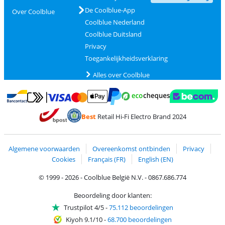
De Coolblue-App
Over Coolblue
Coolblue Nederland
Coolblue Duitsland
Privacy
Toegankelijkheidsverklaring
Alles over Coolblue
Betalen met MasterCard en Visa via ClickToPay
Betalen met Ecocheques
Betalen met Bancontact
Betalen met ApplePay
Webshop Trustmar
Betalen met PayPal
Best
Retail Hi-Fi Electro Brand 2024
Trustprofile van Coolblue
Verzending en bezorging met bPost
Algemene voorwaarden
Overeenkomst ontbinden
Privacy
Cookies
Français (FR)
English (EN)
© 1999 - 2026 - Coolblue België N.V. - 0867.686.774
Beoordeling door klanten:
Trustpilot 4/5
-
75.112 beoordelingen
Kiyoh 9.1/10
-
68.700 beoordelingen