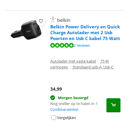
Belkin Power Delivery en Quick
Charge Autolader met 2 Usb
Poorten en Usb C kabel 75 Watt
Beoordeling is 10 van de 10, gebaseerd op 2 reviews.
2 reviews
Autolader met vaste kabel
|
75 W
vermogen
|
Standaard usb-A, Usb-C
34,99
Morgen bezorgd
Nog sneller op te halen in
1
Coolblue-winkel
Vergelijken