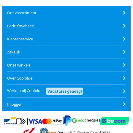
Ons assortiment
Bedrijfswebsite
Klantenservice
Zakelijk
Onze winkels
Over Coolblue
Werken bij Coolblue
Vacatures genoeg!
Inloggen
Betalen met MasterCard en Visa via ClickToPay
Betalen met Ecocheques
Betalen met Bancontact
Betalen met ApplePay
Webshop Trustmar
Betalen met PayPal
Best
Retail Hi-Fi Electro Brand 2024