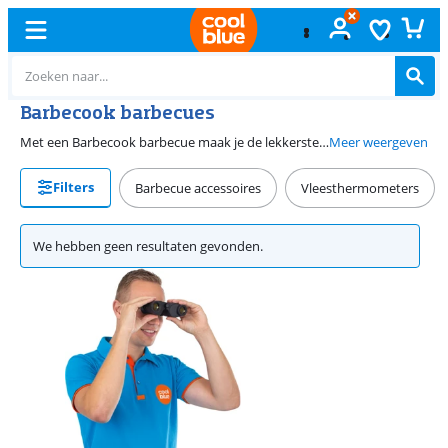
Barbecook barbecues
Met een Barbecook barbecue maak je de lekkerste gerechten. Je kiest uit gas en houtskool, zodat je grilt zoals jij dat prettig vindt. De houtskool barbecues van Barbecook zijn groot genoeg voor meerdere gerechten. Je maakt ook hoofd- en bijgerechten op de Barbecook gasbarbecues. Kies je voor een barbecue met een hoes? Dan bescherm je jouw Barbecook houtskool barbecue of gasbarbecue tegen zon, regen en stof. Zo gaat hij nog langer mee en geniet je van nog meer barbecuesessies.
Meer weergeven
Filters
Barbecue accessoires
Vleesthermometers
We hebben geen resultaten gevonden.