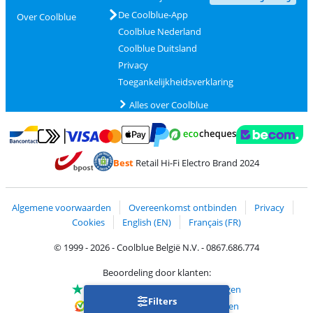
De Coolblue-App
Over Coolblue
Coolblue Nederland
Coolblue Duitsland
Privacy
Toegankelijkheidsverklaring
Alles over Coolblue
Betalen met MasterCard en Visa via ClickToPay
Betalen met Ecocheques
Betalen met Bancontact
Betalen met ApplePay
Webshop Trustmar
Betalen met PayPal
Best
Retail Hi-Fi Electro Brand 2024
Trustprofile van Coolblue
Verzending en bezorging met bPost
Algemene voorwaarden
Overeenkomst ontbinden
Privacy
Cookies
English (EN)
Français (FR)
© 1999 - 2026 - Coolblue België N.V. - 0867.686.774
Beoordeling door klanten:
Trustpilot 4/5
-
75.180 beoordelingen
Filters
Kiyoh 9.1/10
-
68.729 beoordelingen