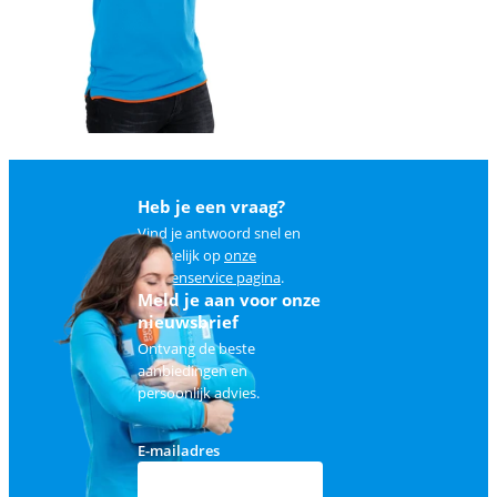
Heb je een vraag?
Vind je antwoord snel en
makkelijk op
onze
klantenservice pagina
.
Meld je aan voor onze
nieuwsbrief
Ontvang de beste
aanbiedingen en
persoonlijk advies.
E-mailadres