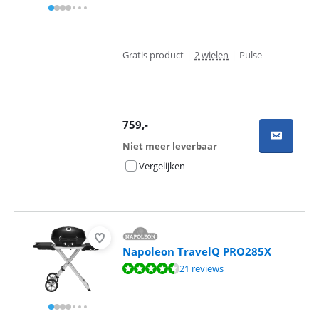
Gratis product
|
2 wielen
|
Pulse
759
,-
Niet meer leverbaar
Vergelijken
Napoleon TravelQ PRO285X
Beoordeling is 9,3 van de 10, gebaseerd op 21 reviews.
21 reviews