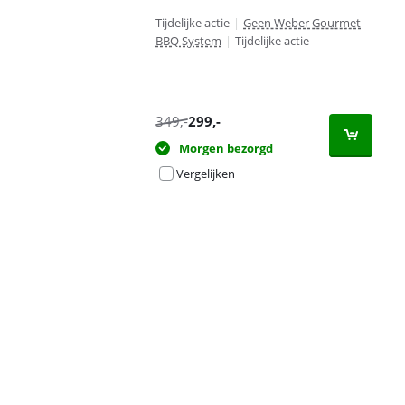
Tijdelijke actie
|
Geen Weber Gourmet
BBQ System
|
Tijdelijke actie
349
,-
299
,-
Morgen bezorgd
Vergelijken
Advertentie