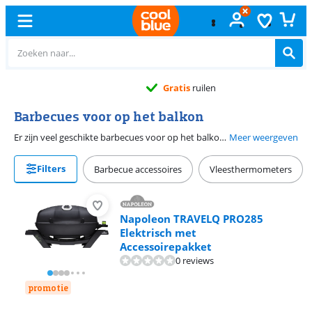
Gratis
ruilen
Barbecues voor op het balkon
Er zijn veel geschikte barbecues voor op het balkon. Fijn dat je zoveel keuze hebt, maar dit maakt het vinden van de beste barbecue voor jou natuurlijk een stuk lastiger. Daarom staat hier de top 10 best verkochte barbecues voor op het balkon. Zo weet je welke barbecues het populairst zijn voor op het balkon. Let er wel op dat niet iedere barbecue op het balkon gebruikt mag worden van de verhuurder of de VVE. Kijk de regelgeving er dus even op na.
Meer weergeven
Filters
Barbecue accessoires
Vleesthermometers
Napoleon TRAVELQ PRO285
Elektrisch met
Accessoirepakket
0 reviews
promotie