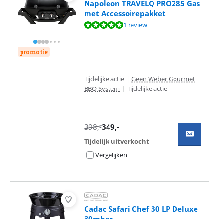
Napoleon TRAVELQ PRO285 Gas
met Accessoirepakket
Beoordeling is 10 van de 10, gebaseerd op 1 review.
1 review
promotie
Tijdelijke actie
|
Geen Weber Gourmet
BBQ System
|
Tijdelijke actie
398
,-
349
,-
Tijdelijk uitverkocht
Vergelijken
Cadac Safari Chef 30 LP Deluxe
30mbar