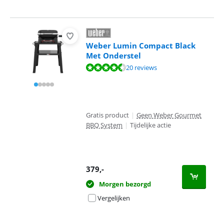
Weber Lumin Compact Black
Met Onderstel
Beoordeling is 8,8 van de 10, gebaseerd op 20 reviews.
20 reviews
Gratis product
|
Geen Weber Gourmet
BBQ System
|
Tijdelijke actie
379
,-
Morgen bezorgd
Vergelijken