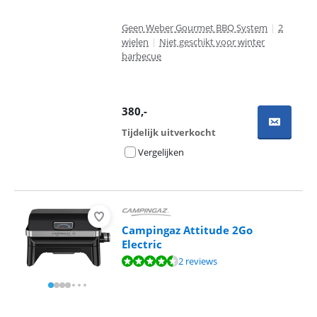
Geen Weber Gourmet BBQ System
|
2
wielen
|
Niet geschikt voor winter
barbecue
380
,-
Tijdelijk uitverkocht
Vergelijken
Campingaz Attitude 2Go
Electric
Beoordeling is 8,6 van de 10, gebaseerd op 2 reviews.
2 reviews