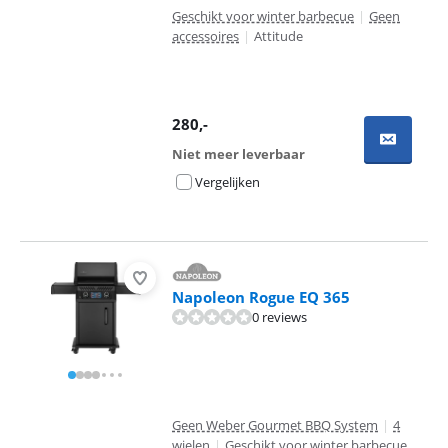
Geschikt voor winter barbecue
|
Geen
accessoires
|
Attitude
280
,-
Niet meer leverbaar
Vergelijken
Napoleon Rogue EQ 365
0 reviews
Geen Weber Gourmet BBQ System
|
4
wielen
|
Geschikt voor winter barbecue