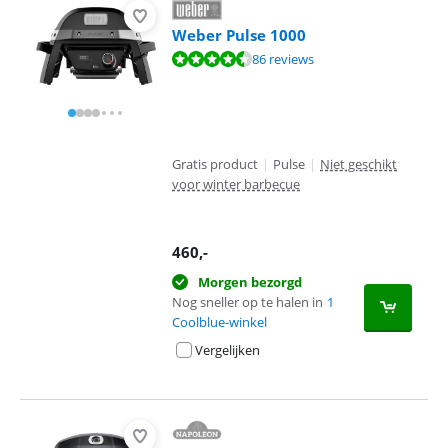
Weber Pulse 1000
Beoordeling is 9,2 van de 10, gebaseerd op 86 reviews.
86 reviews
Gratis product
|
Pulse
|
Niet geschikt
voor winter barbecue
460
,-
Morgen bezorgd
Nog sneller op te halen in
1
Coolblue-winkel
Vergelijken