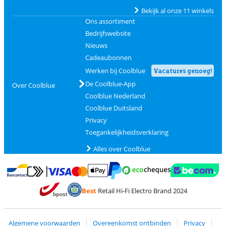
Bekijk al onze 11 winkels
Ons assortiment
Bedrijfswebsite
Nieuws
Cadeaubonnen
Werken bij Coolblue
Vacatures genoeg!
De Coolblue-App
Over Coolblue
Coolblue Nederland
Coolblue Duitsland
Privacy
Toegankelijkheidsverklaring
Alles over Coolblue
Betalen met MasterCard en Visa via ClickToPay
Betalen met Ecocheques
Betalen met Bancontact
Betalen met ApplePay
Webshop Trustmar
Betalen met PayPal
Best
Retail Hi-Fi Electro Brand 2024
Trustprofile van Coolblue
Verzending en bezorging met bPost
Algemene voorwaarden
Overeenkomst ontbinden
Privacy