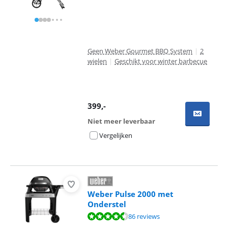
Geen Weber Gourmet BBQ System
|
2
wielen
|
Geschikt voor winter barbecue
399
,-
Niet meer leverbaar
Vergelijken
Weber Pulse 2000 met
Onderstel
Beoordeling is 9,2 van de 10, gebaseerd op 86 reviews.
86 reviews