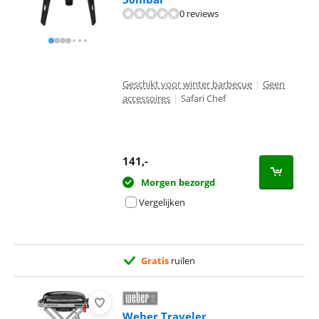
0 reviews
Geschikt voor winter barbecue
|
Geen
accessoires
|
Safari Chef
141
,-
Morgen bezorgd
Vergelijken
Gratis
ruilen
Weber Traveler