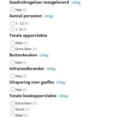
Gasdrukregelaar meegeleverd
Uitleg
Nee
(
1
)
Aantal personen
Uitleg
1 - 12
(
1
)
1 - 6
(
1
)
Totale oppervlakte
Klein
(
1
)
Extra klein
(
1
)
Buitenkeuken
Uitleg
Nee
(
1
)
Infraroodbrander
Uitleg
Nee
(
1
)
Uitsparing voor gasfles
Uitleg
Nee
(
1
)
Totale kookoppervlakte
Uitleg
Extra klein
(
1
)
Groot
(
1
)
Klein
(
1
)