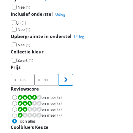
Nee
(
1
)
Inclusief onderstel
Uitleg
Ja
(
1
)
Nee
(
1
)
Opbergruimte in onderstel
Uitleg
Nee
(
1
)
Collectie kleur
Zwart
(
1
)
Prijs
Prijs
€
€
Reviewscore
en meer
(
2
)
Beoordeling is 8,0 van de 10.
en meer
(
2
)
Beoordeling is 6,0 van de 10.
en meer
(
2
)
Beoordeling is 4,0 van de 10.
en meer
(
2
)
Beoordeling is 2,0 van de 10.
Toon alles
Coolblue's Keuze