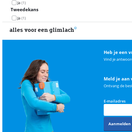
Ja
(
1
)
Tweedekans
Ja
(
1
)
alles voor een glimlach
Heb je een v
Vind je antwoor
Meld je aan 
Ontvang de best
E-mailadres
Aanmelden