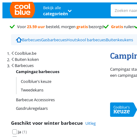
Bekijk alle
categorieën
Voor
23.59 uur
besteld, morgen
gratis
bezorgd
Gratis
ruilen
Barbecues
Gasbarbecues
Houtskool barbecues
Buitenkeukens
Zoekresultaten en sortering
Campin
Coolblue.be
Buiten koken
Barbecues
Campingaz staa
Campingaz barbecues
een campingaz 
Coolblue's keuze
Tweedekans
Barbecue Accessoires
Gasdrukregelaars
Geschikt voor winter barbecue
Uitleg
Ja
(
1
)