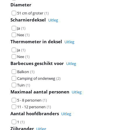
Diameter
51 cm of groter
(
1
)
Scharnierdeksel
Uitleg
Ja
(
1
)
Nee
(
1
)
Thermometer in deksel
Uitleg
Ja
(
1
)
Nee
(
1
)
Barbecues geschikt voor
Uitleg
Balkon
(
1
)
Camping of onderweg
(
2
)
Tuin
(
1
)
Maximaal aantal personen
Uitleg
5 - 8 personen
(
1
)
11 - 12 personen
(
1
)
Aantal hoofdbranders
Uitleg
1
(
1
)
Zijbrander
Uitleg