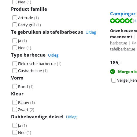
Nee
(
1
)
Product familie
Campingaz P
Attitude
(
1
)
Beoordeling is 
1
Party grill
(
1
)
Beoordeling is 
Onze keuze v
Te gebruiken als tafelbarbecue
Uitleg
meeneemt
|
Ja
(
1
)
barbecue
|
Par
Nee
(
1
)
tafelbarbecue
Type barbecue
Uitleg
185
,-
Elektrische barbecue
(
1
)
Gasbarbecue
(
1
)
Morgen b
Vorm
Vergelijken
Rond
(
1
)
Kleur
Blauw
(
1
)
Zwart
(
2
)
Dubbelwandige deksel
Uitleg
Ja
(
1
)
Nee
(
1
)