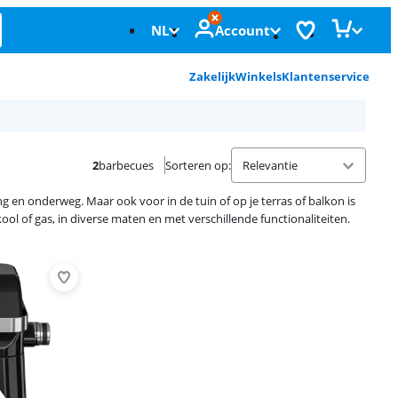
NL
Account
Zakelijk
Winkels
Klantenservice
2
barbecues
Sorteren op
:
n onderweg. Maar ook voor in de tuin of op je terras of balkon is
l of gas, in diverse maten en met verschillende functionaliteiten.
Advertentie