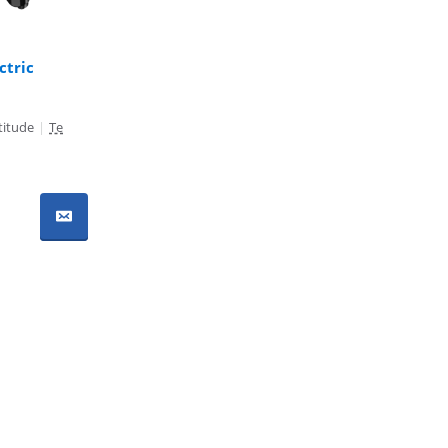
ctric
titude
|
Te