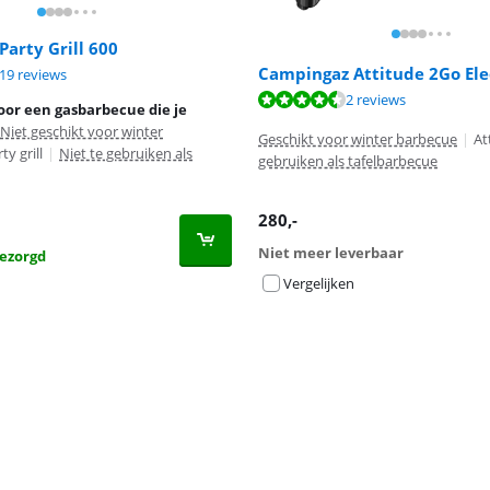
arty Grill 600
Campingaz Attitude 2Go Ele
9,1 van de 10, gebaseerd op 119 reviews.
19 reviews
8,6 van de 10, gebaseerd op 2 reviews.
2 reviews
oor een gasbarbecue die je
Niet geschikt voor winter
Geschikt voor winter barbecue
|
At
ty grill
|
Niet te gebruiken als
gebruiken als tafelbarbecue
280
,-
Niet meer leverbaar
ezorgd
Vergelijken