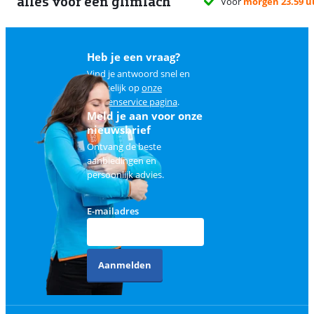
alles voor een glimlach
Voor
morgen 23.59 u
Heb je een vraag?
Vind je antwoord snel en
makkelijk op
onze
klantenservice pagina
.
Meld je aan voor onze
nieuwsbrief
Ontvang de beste
aanbiedingen en
persoonlijk advies.
E-mailadres
Aanmelden