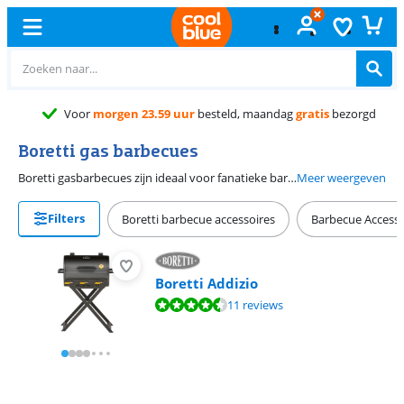
Voor
morgen 23.59 uur
besteld, maandag
gratis
bezorgd
Boretti gas barbecues
Boretti gasbarbecues zijn ideaal voor fanatieke barbecueërs. Dankzij de ruime kookoppervlakken grill je voor grote groepen familie of vrienden. Ook beschikken de meeste gasbarbecues van Boretti over genoeg werkruimte om je gerechten op te bereiden. Het enige wat je hoeft te doen is je gasfles aansluiten en je barbecue is binnen een paar minuten gereed voor gebruik.
Meer weergeven
Filters
Boretti barbecue accessoires
Barbecue Accesso
Boretti Addizio
Beoordeling is 9,3 van de 10, gebaseerd op 11 reviews.
11 reviews