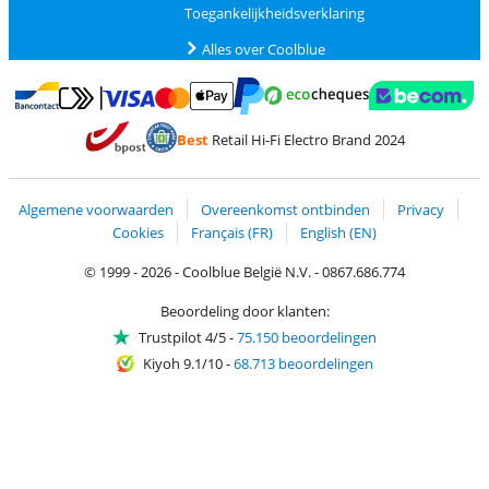
Toegankelijkheidsverklaring
Alles over Coolblue
Betalen met MasterCard en Visa via ClickToPay
Betalen met Ecocheques
Betalen met Bancontact
Betalen met ApplePay
Webshop Trustmar
Betalen met PayPal
Best
Retail Hi-Fi Electro Brand 2024
Trustprofile van Coolblue
Verzending en bezorging met bPost
Algemene voorwaarden
Overeenkomst ontbinden
Privacy
Cookies
Français (FR)
English (EN)
© 1999 - 2026 - Coolblue België N.V. - 0867.686.774
Beoordeling door klanten:
Trustpilot 4/5
-
75.150 beoordelingen
Kiyoh 9.1/10
-
68.713 beoordelingen