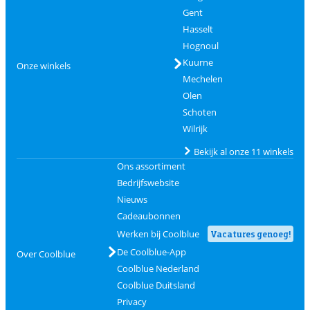
Gent
Hasselt
Hognoul
Kuurne
Onze winkels
Mechelen
Olen
Schoten
Wilrijk
Bekijk al onze 11 winkels
Ons assortiment
Bedrijfswebsite
Nieuws
Cadeaubonnen
Werken bij Coolblue
Vacatures genoeg!
De Coolblue-App
Over Coolblue
Coolblue Nederland
Coolblue Duitsland
Privacy