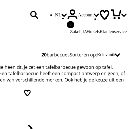
NL
Account
Zakelijk
Winkels
Klantenservice
20
barbecues
Sorteren op
:
 heen zit. Je zet een tafelbarbecue gewoon op tafel,
 Een tafelbarbecue heeft een compact ontwerp en geen, of
n en van verschillende merken. Ook heb je de keuze uit een
Advertentie