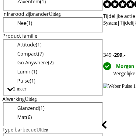
Zaventem
(
1
)
Infrarood zijbrander
Uitleg
Tijdelijke actie
|
Tijdelij
Nee
(
1
)
System
Product familie
Attitude
(
1
)
Compact
(
7
)
349
,-
299
,-
Go Anywhere
(
2
)
Morgen 
Lumin
(
1
)
Vergelijk
Pulse
(
1
)
2 meer
Afwerking
Uitleg
Glanzend
(
1
)
Mat
(
6
)
Type barbecue
Uitleg