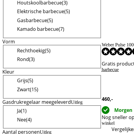
Houtskoolbarbecue
(
3
)
Elektrische barbecue
(
5
)
Gasbarbecue
(
5
)
Kamado barbecue
(
7
)
Vorm
Weber Pulse 100
Rechthoekig
(
5
)
Beoordeling is 9
Beoordeling is 7
Beoordeling is 9
Rond
(
3
)
Gratis produc
barbecue
Kleur
Grijs
(
5
)
Zwart
(
15
)
460
,-
Gasdrukregelaar meegeleverd
Uitleg
Morgen 
Ja
(
1
)
Nog sneller op
Nee
(
4
)
winkel
Vergelijk
Aantal personen
Uitleg