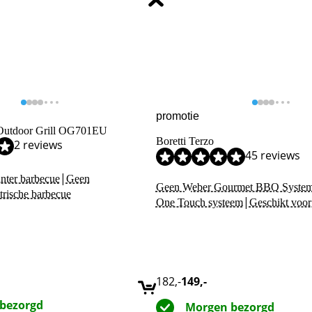
promotie
 Outdoor Grill OG701EU
Boretti Terzo
,0 van de 10, gebaseerd op 2 reviews.
2 reviews
,1 van de 10, gebaseerd op 45 reviews.
45 reviews
|
nter barbecue
Geen
Geen Weber Gourmet BBQ Syste
trische barbecue
|
One Touch systeem
Geschikt voor
182
,-
149
,-
bezorgd
Morgen bezorgd