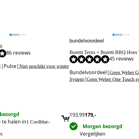
bundelvoordeel
0
,2 van de 10, gebaseerd op 86 reviews.
86 reviews
Boretti Terzo + Boretti BBQ Hoes 
,2 van de 10, gebaseerd op 4 reviews.
,1 van de 10, gebaseerd op 45 reviews.
45 reviews
t
|
Pulse
|
Niet geschikt voor winter
Bundelvoordeel
|
Geen Weber 
|
System
Geen Weber One Touch s
bezorgd
193,99
179
,-
 te halen in
1 Coolblue-
Morgen bezorgd
Vergelijken
en