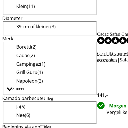
Klein
(
11
)
Diameter
39 cm of kleiner
(
3
)
Cadac Safari Ch
Merk
Boretti
(
2
)
Beoordeling is 9
Geschikt voor wi
Cadac
(
2
)
|
Saf
accessoires
Campingaz
(
1
)
Grill Guru
(
1
)
Napoleon
(
2
)
3 meer
141
,-
Kamado barbecue
Uitleg
Morgen 
Ja
(
6
)
Vergelijk
Nee
(
6
)
Bediening via app
Uitleg