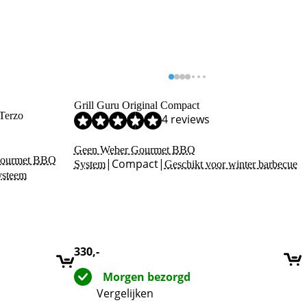
Grill Guru Original Compact
Terzo
4 reviews
Geen Weber Gourmet BBQ
Gourmet BBQ
|
Compact
|
System
Geschikt voor winter barbecue
ysteem
330
,-
Morgen bezorgd
Vergelijken