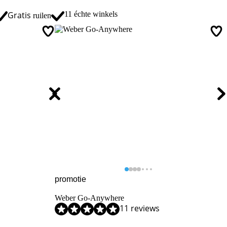
Gratis
11 échte winkels
ruilen
promotie
Weber Go-Anywhere
11 reviews