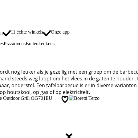
11 échte winkels
Onze app
en
es
Pizzaovens
Buitenkeukens
s
dt nog leuker als je gezellig met een groep om de barbecue
mand steeds weg loopt om het vlees in de gaten te houden.
aar, onderstel. Een tafelbarbecue is er in diverse variante
op houtskool, op gas of op elektriciteit.