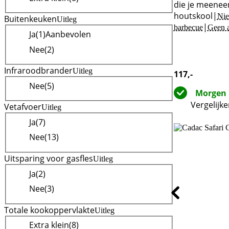
die je meene
houtskool
|
Nie
Buitenkeuken
Uitleg
|
barbecue
Geen a
Ja
(
1
)
Aanbevolen
Nee
(
2
)
Infraroodbrander
Uitleg
117
,-
Nee
(
5
)
Morgen 
Vergelijk
Vetafvoer
Uitleg
Ja
(
7
)
Nee
(
13
)
Uitsparing voor gasfles
Uitleg
Ja
(
2
)
Nee
(
3
)
Totale kookoppervlakte
Uitleg
Extra klein
(
8
)