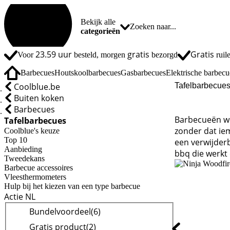
Bekijk alle
categorieën
23.59 uur
gratis
Gratis
Voor
besteld, morgen
bezorgd
ruil
Barbecues
Houtskoolbarbecues
Gasbarbecues
Elektrische barbecu
Zoekresultaten en sortering
Coolblue.be
Tafelbarbecue
Buiten koken
Barbecues
Barbecueën wor
Tafelbarbecues
zonder dat ie
Coolblue's keuze
Top 10
een verwijderb
Aanbieding
bbq die werkt 
Tweedekans
Barbecue accessoires
Vleesthermometers
Hulp bij het kiezen van een type barbecue
Actie NL
Bundelvoordeel
(
6
)
Gratis product
(
2
)