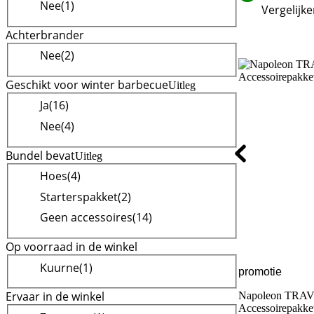
Nee
(
1
)
Vergelijk
Achterbrander
Nee
(
2
)
Geschikt voor winter barbecue
Uitleg
Ja
(
16
)
Nee
(
4
)
Bundel bevat
Uitleg
Hoes
(
4
)
Starterspakket
(
2
)
Geen accessoires
(
14
)
Op voorraad in de winkel
Kuurne
(
1
)
promotie
Ervaar in de winkel
Napoleon TRAV
Beoordeling is 8
Accessoirepakke
Beoordeling is 9