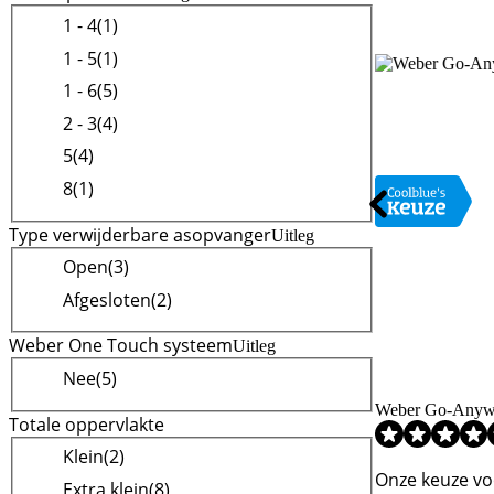
1 - 4
(
1
)
1 - 5
(
1
)
1 - 6
(
5
)
2 - 3
(
4
)
5
(
4
)
8
(
1
)
Type verwijderbare asopvanger
Uitleg
Open
(
3
)
Afgesloten
(
2
)
Weber One Touch systeem
Uitleg
Nee
(
5
)
Weber Go-Anywh
Totale oppervlakte
Beoordeling is 9
Beoordeling is 9
Klein
(
2
)
Onze keuze vo
Extra klein
(
8
)