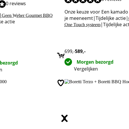
0 reviews
Onze keuze voor Een kamado
|
Geen Weber Gourmet BBQ
je meeneemt
|
Tijdelijke actie
|
ke actie
|
Tijdelijke ac
One Touch systeem
699
,-
589
,-
Morgen bezorgd
bezorgd
Vergelijken
en