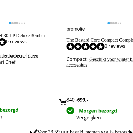
promotie
ef 30 LP Deluxe 30mbar
The Bastard Core Compact Comple
0 reviews
0 reviews
,1 van de 10, gebaseerd op 8 reviews.
|
nter barbecue
Geen
Compact
|
Geschikt voor winter 
ari Chef
accessoires
840
,-
699
,-
bezorgd
Morgen bezorgd
en
Vergelijken
23.59 uur
gratis
Voor
besteld, morgen
bezorgd