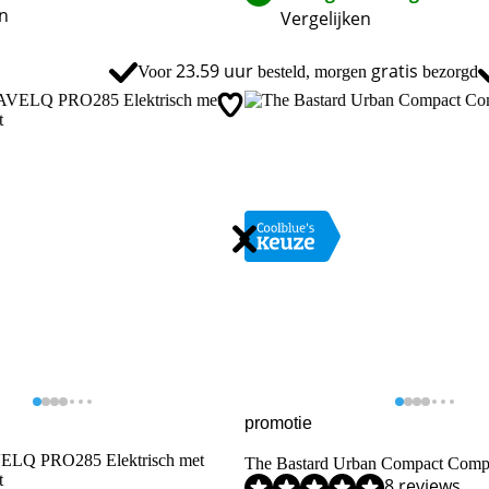
en
Vergelijken
23.59 uur
gratis
Voor
besteld, morgen
bezorgd
promotie
ELQ PRO285 Elektrisch met
,8 van de 10, gebaseerd op 20 reviews.
The Bastard Urban Compact Comp
t
,1 van de 10, gebaseerd op 8 reviews.
8 reviews