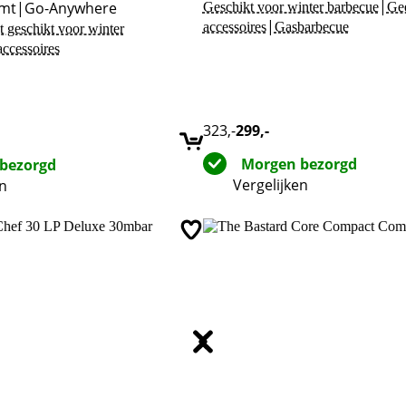
|
emt
|
Go-Anywhere
Geschikt voor winter barbecue
Ge
|
accessoires
Gasbarbecue
t geschikt voor winter
ccessoires
323
,-
299
,-
Morgen bezorgd
bezorgd
Vergelijken
en