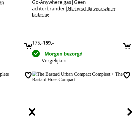
Go-Anywhere gas
|
Geen
en
achterbrander
|
Niet geschikt voor winter
barbecue
175
,-
159
,-
Morgen bezorgd
Vergelijken