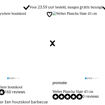
23.59 uur
gratis
Voor
besteld, morgen
bezorgd
promotie
ere houtskool
,2 van de 10, gebaseerd op 160 reviews.
160 reviews
Weber Plancha Slate 43 cm
,2 van de 10, gebaseerd op 11 reviews.
0 reviews
or Een houtskool barbecue