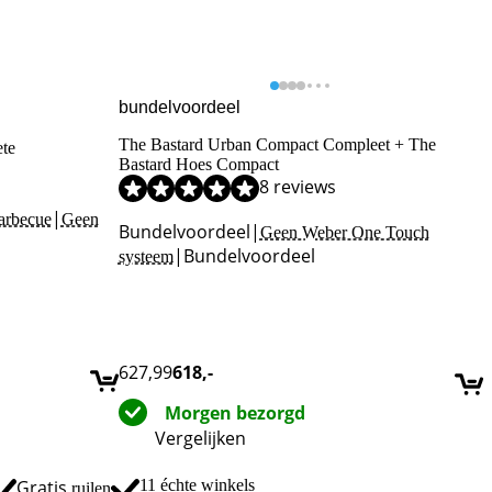
bundelvoordeel
The Bastard Urban Compact Compleet + The
te
Bastard Hoes Compact
8 reviews
|
barbecue
Geen
Bundelvoordeel
|
Geen Weber One Touch
|
Bundelvoordeel
systeem
627,99
618
,-
Morgen bezorgd
Vergelijken
Gratis
11 échte winkels
ruilen