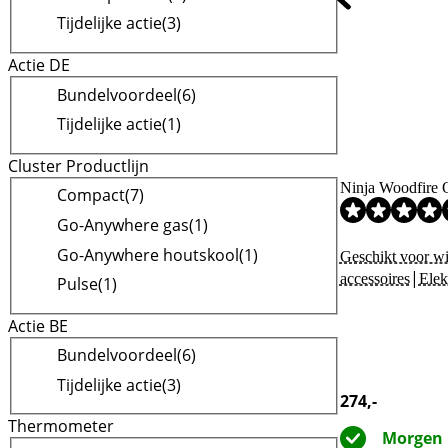
Tijdelijke actie
(
3
)
Actie DE
Bundelvoordeel
(
6
)
Tijdelijke actie
(
1
)
Cluster Productlijn
Ninja Woodfire
Compact
(
7
)
Beoordeling is 9
Beoordeling is 9
Go-Anywhere gas
(
1
)
Go-Anywhere houtskool
(
1
)
Geschikt voor wi
|
accessoires
Elek
Pulse
(
1
)
Actie BE
Bundelvoordeel
(
6
)
Tijdelijke actie
(
3
)
274
,-
Thermometer
Morgen 