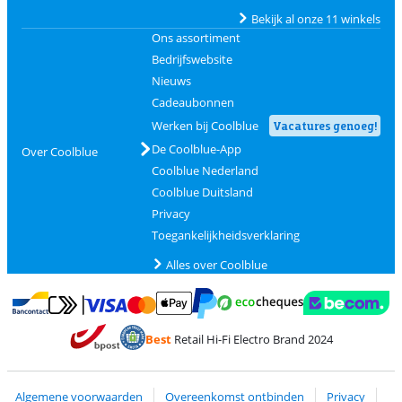
Bekijk al onze 11 winkels
Ons assortiment
Bedrijfswebsite
Nieuws
Cadeaubonnen
Werken bij Coolblue
Vacatures genoeg!
De Coolblue-App
Over Coolblue
Coolblue Nederland
Coolblue Duitsland
Privacy
Toegankelijkheidsverklaring
Alles over Coolblue
Betalen met MasterCard en Visa via ClickToPay
Betalen met Ecocheques
Betalen met Bancontact
Betalen met ApplePay
Webshop Trustmar
Betalen met PayPal
Best
Retail Hi-Fi Electro Brand 2024
Trustprofile van Coolblue
Verzending en bezorging met bPost
Algemene voorwaarden
Overeenkomst ontbinden
Privacy