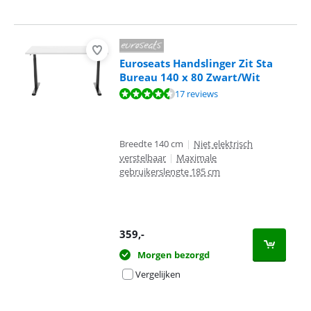
Euroseats Handslinger Zit Sta
Bureau 140 x 80 Zwart/Wit
Beoordeling is 9,1 van de 10, gebaseerd op 17 reviews.
17 reviews
Breedte 140 cm
|
Niet elektrisch
verstelbaar
|
Maximale
gebruikerslengte 185 cm
359
,-
Morgen bezorgd
Vergelijken