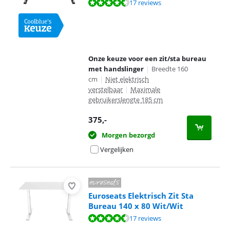
Beoordeling is 9,1 van de 10, gebaseerd op 17 reviews.
17 reviews
Onze keuze voor een zit/sta bureau
met handslinger
|
Breedte 160
cm
|
Niet elektrisch
verstelbaar
|
Maximale
gebruikerslengte 185 cm
375
,-
Morgen bezorgd
Vergelijken
Euroseats Elektrisch Zit Sta
Bureau 140 x 80 Wit/Wit
Beoordeling is 9,1 van de 10, gebaseerd op 17 reviews.
17 reviews