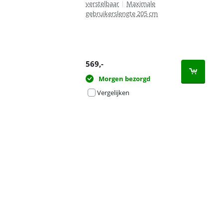
verstelbaar
|
Maximale
gebruikerslengte 205 cm
569
,-
Morgen bezorgd
Vergelijken
Advertentie