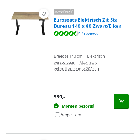
Euroseats Elektrisch Zit Sta
Bureau 140 x 80 Zwart/Eiken
Beoordeling is 9,1 van de 10, gebaseerd op 17 reviews.
17 reviews
Breedte 140 cm
|
Elektrisch
verstelbaar
|
Maximale
gebruikerslengte 205 cm
589
,-
Morgen bezorgd
Vergelijken