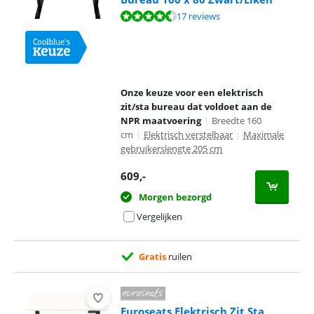
Beoordeling is 9,1 van de 10, gebaseerd op 17 reviews.
17 reviews
Onze keuze voor een elektrisch
zit/sta bureau dat voldoet aan de
NPR maatvoering
|
Breedte 160
cm
|
Elektrisch verstelbaar
|
Maximale
gebruikerslengte 205 cm
609
,-
Morgen bezorgd
Vergelijken
Gratis
ruilen
Euroseats Elektrisch Zit Sta