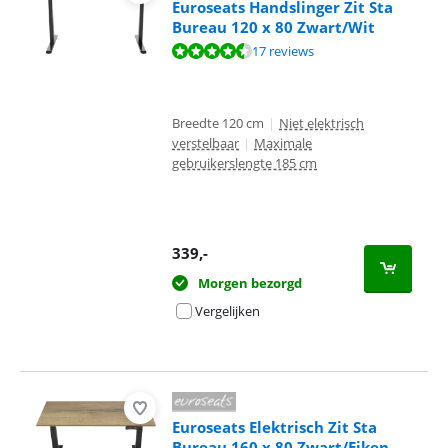
Euroseats Handslinger Zit Sta
Bureau 120 x 80 Zwart/Wit
Beoordeling is 9,1 van de 10, gebaseerd op 17 reviews.
17 reviews
Breedte 120 cm
|
Niet elektrisch
verstelbaar
|
Maximale
gebruikerslengte 185 cm
339
,-
Morgen bezorgd
Vergelijken
Euroseats Elektrisch Zit Sta
Bureau 160 x 80 Zwart/Eiken