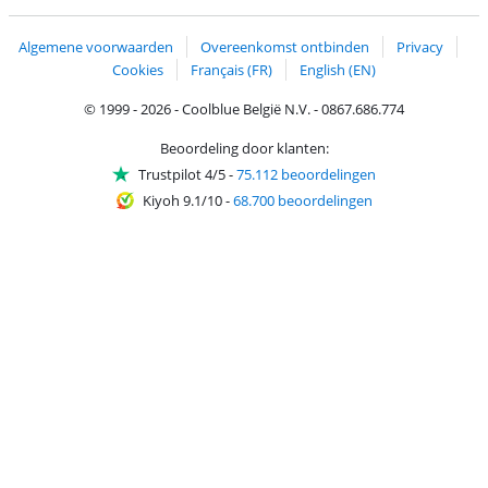
Trustprofile van Coolblue
Verzending en bezorging met bPost
Algemene voorwaarden
Overeenkomst ontbinden
Privacy
Cookies
Français (FR)
English (EN)
© 1999 - 2026 - Coolblue België N.V. - 0867.686.774
Beoordeling door klanten:
Trustpilot 4/5
-
75.112 beoordelingen
Kiyoh 9.1/10
-
68.700 beoordelingen