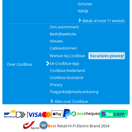
Schoten
Wilrijk
Bekijk al onze 11 winkels
Ons assortiment
Bedrijfswebsite
Nieuws
Cadeaubonnen
Werken bij Coolblue
Vacatures genoeg!
De Coolblue-App
Over Coolblue
Coolblue Nederland
Coolblue Duitsland
Privacy
Toegankelijkheidsverklaring
Alles over Coolblue
Betalen met MasterCard en Visa via ClickToPay
Betalen met Ecocheques
Betalen met Bancontact
Betalen met ApplePay
Webshop Trustmar
Betalen met PayPal
Best
Retail Hi-Fi Electro Brand 2024