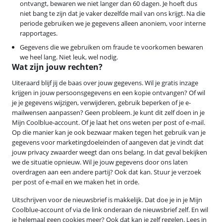
ontvangt, bewaren we niet langer dan 60 dagen. Je hoeft dus
niet bang te zijn dat je vaker dezelfde mail van ons krijgt. Na die
periode gebruiken we je gegevens alleen anoniem, voor interne
rapportages.
Gegevens die we gebruiken om fraude te voorkomen bewaren
we heel lang. Niet leuk, wel nodig.
Wat zijn jouw rechten?
Uiteraard blijf jij de baas over jouw gegevens. Wil je gratis inzage
krijgen in jouw persoonsgegevens en een kopie ontvangen? Of wil
je je gegevens wijzigen, verwijderen, gebruik beperken of je e-
mailwensen aanpassen? Geen probleem. Je kunt dit zelf doen in je
Mijn Coolblue-account. Of je laat het ons weten per post of e-mail.
Op die manier kan je ook bezwaar maken tegen het gebruik van je
gegevens voor marketingdoeleinden of aangeven dat je vindt dat
jouw privacy zwaarder weegt dan ons belang. In dat geval bekijken
we de situatie opnieuw. Wil je jouw gegevens door ons laten
overdragen aan een andere partij? Ook dat kan. Stuur je verzoek
per post of e-mail en we maken het in orde.
Uitschrijven voor de nieuwsbrief is makkelijk. Dat doe je in je Mijn
Coolblue-account of via de link onderaan de nieuwsbrief zelf. En wil
je helemaal geen cookies meer? Ook dat kan je zelf regelen. Lees in