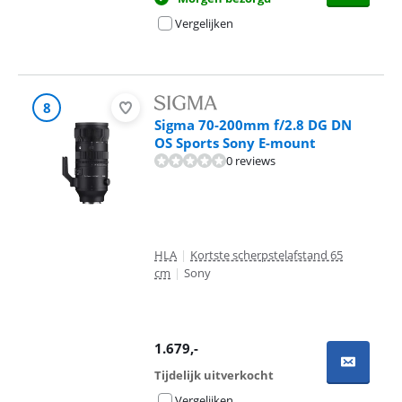
Vergelijken
8
Sigma 70-200mm f/2.8 DG DN
OS Sports Sony E-mount
0 reviews
HLA
|
Kortste scherpstelafstand 65
cm
|
Sony
1.679
,-
Tijdelijk uitverkocht
Vergelijken