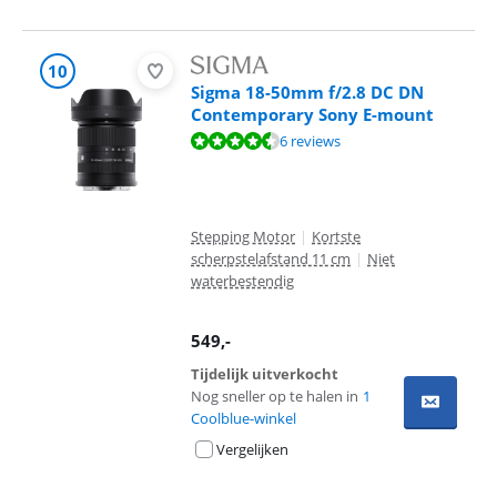
10
Sigma 18-50mm f/2.8 DC DN
Contemporary Sony E-mount
Beoordeling is 9,3 van de 10, gebaseerd op 6 reviews.
6 reviews
Stepping Motor
|
Kortste
scherpstelafstand 11 cm
|
Niet
waterbestendig
549
,-
Tijdelijk uitverkocht
Nog sneller op te halen in
1
Coolblue-winkel
Vergelijken