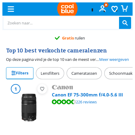
Gratis
ruilen
Top 10 best verkochte cameralenzen
Op deze pagina vind je de top 10 van de meest verkochte objectieven en lenzen van dit moment. Bekijk de keuze van andere fotografen en ontdek of jouw collectie objectieven compleet is.
Meer weergeven
Filters
Lensfilters
Cameratassen
Schoonmaakse
1
Canon EF 75-300mm f/4.0-5.6 III
Beoordeling is 8,8 van de 10, gebaseerd op 226 reviews.
226 reviews