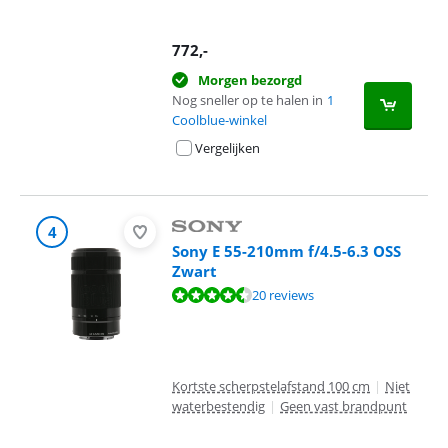
772
,-
Morgen bezorgd
Nog sneller op te halen in
1
Coolblue-winkel
Vergelijken
4
Sony E 55-210mm f/4.5-6.3 OSS
Zwart
Beoordeling is 8,6 van de 10, gebaseerd op 20 reviews.
20 reviews
Kortste scherpstelafstand 100 cm
|
Niet
waterbestendig
|
Geen vast brandpunt