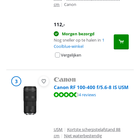
cm
|
Canon
112
,-
Morgen bezorgd
Nog sneller op te halen in
1
Coolblue-winkel
Vergelijken
3
Canon RF 100-400 f/5.6-8 IS USM
Beoordeling is 9,2 van de 10, gebaseerd op 4 reviews.
4 reviews
USM
|
Kortste scherpstelafstand 88
cm
|
Niet waterbestendig