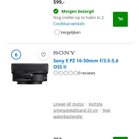
599
,-
Morgen bezorgd
Nog sneller op te halen in
2
Coolblue-winkels
Vergelijken
6
Sony E PZ 16-50mm f/3.5-5.6
OSS II
0 reviews
Lineair AF motor
|
Kortste
scherpstelafstand 25 cm
|
Niet
waterbestendig