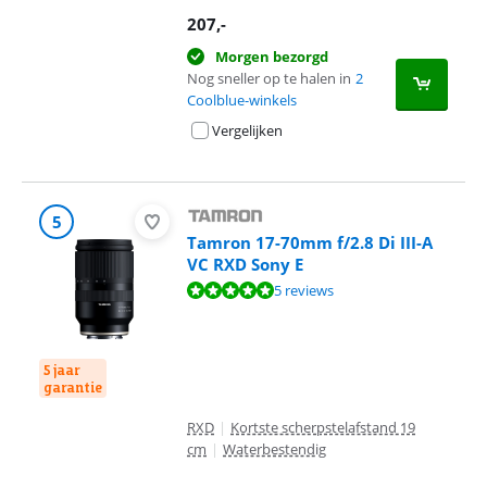
207
,-
Morgen bezorgd
Nog sneller op te halen in
2
Coolblue-winkels
Vergelijken
5
Tamron 17-70mm f/2.8 Di III-A
VC RXD Sony E
Beoordeling is 9,7 van de 10, gebaseerd op 5 reviews.
5 reviews
5 jaar
garantie
RXD
|
Kortste scherpstelafstand 19
cm
|
Waterbestendig