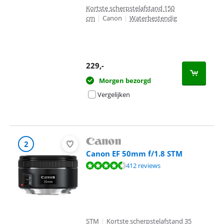
Kortste scherpstelafstand 150
cm
|
Canon
|
Waterbestendig
229
,-
Morgen bezorgd
Vergelijken
2
Canon EF 50mm f/1.8 STM
Beoordeling is 9,2 van de 10, gebaseerd op 412 reviews.
412 reviews
STM
|
Kortste scherpstelafstand 35