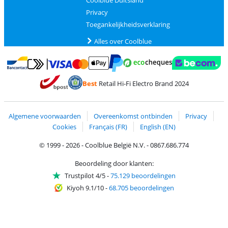
Coolblue Duitsland
Privacy
Toegankelijkheidsverklaring
Alles over Coolblue
Betalen met MasterCard en Visa via ClickToPay
Betalen met Ecocheques
Betalen met Bancontact
Betalen met ApplePay
Webshop Trustmar
Betalen met PayPal
Best
Retail Hi-Fi Electro Brand 2024
Trustprofile van Coolblue
Verzending en bezorging met bPost
Algemene voorwaarden
Overeenkomst ontbinden
Privacy
Cookies
Français (FR)
English (EN)
© 1999 - 2026 - Coolblue België N.V. - 0867.686.774
Beoordeling door klanten:
Trustpilot 4/5
-
75.129 beoordelingen
Kiyoh 9.1/10
-
68.705 beoordelingen