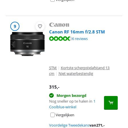
9
Canon RF 16mm f/2.8 STM
Beoordeling is 8,9 van de 10, gebaseerd op 6 reviews.
6 reviews
STM
|
Kortste scherpstelafstand 13
cm
|
Niet waterbestendig
315
,-
Morgen bezorgd
Nog sneller op te halen in
1
Coolblue-winkel
Vergelijken
Voordelige Tweedekans
van
271
,-