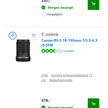
252
,-
Morgen bezorgd
Vergelijken
7
Canon RF-S 18-150mm f/3.5-6.3
IS STM
Beoordeling is 6,5 van de 10, gebaseerd op 2 reviews.
2 reviews
STM
|
Kortste scherpstelafstand 17
cm
|
Waterbestendig
478
,-
Morgen bezorgd