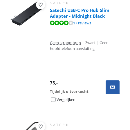
Satechi USB-C Pro Hub Slim
Adapter - Midnight Black
Beoordeling is 8,2 van de 10, gebaseerd op 17 reviews.
17 reviews
Geen stroombron
|
Zwart
|
Geen
hoofdtelefoon aansluiting
75
,-
Tijdelijk uitverkocht
Vergelijken