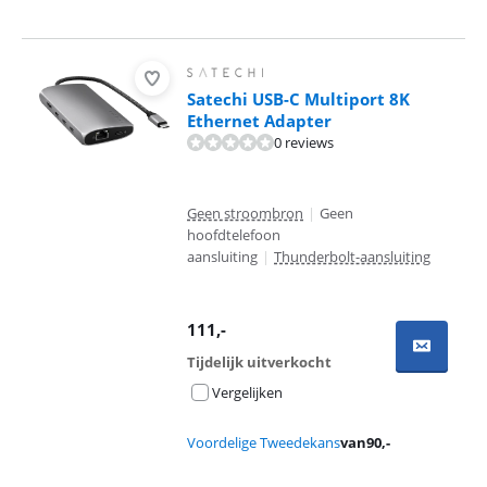
Satechi USB-C Multiport 8K
Ethernet Adapter
0 reviews
Geen stroombron
|
Geen
hoofdtelefoon
aansluiting
|
Thunderbolt-aansluiting
111
,-
Tijdelijk uitverkocht
Vergelijken
Voordelige Tweedekans
van
90
,-