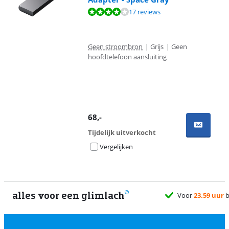
Beoordeling is 8,2 van de 10, gebaseerd op 17 reviews.
17 reviews
Geen stroombron
|
Grijs
|
Geen
hoofdtelefoon aansluiting
68
,-
Tijdelijk uitverkocht
Vergelijken
alles voor een glimlach
morgen
gratis
bezorgd