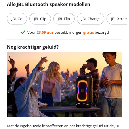
Alle JBL Bluetooth speaker modellen
JBL Go
JBL Clip
JBL Flip
JBL Charge
JBL Xtrem
Voor
23.59 uur
besteld, morgen
gratis
bezorgd
Nog krachtiger geluid?
Met de ingebouwde lichteffecten en het krachtige geluid uit de JBL