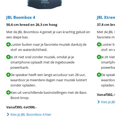
JBL Boombox 4
JBL Xtrem
50,6 cm breed en 26,3 cm hoog
37,8 cm bre
Met de JBL Boombox 4 geniet je van krachtig geluid en
Met de JBL Xt
een diepe bas.
favoriete mu
Luister buiten naar je favoriete muziek dankzij de
Luister bu
stof- en waterdichtheid.
stof- en w
Je zit niet snel zonder muziek, omdat je je
Je zit nie
smartphone oplaadt met de ingebouwde
smartphon
powerbank.
powerban
De speaker heeft een lange accuduur van 28 uur,
De speaker
waardoor je meerdere dagen naar muziek luistert
waardoor j
zonder opladen.
opladen.
Kies uit verschillende basinstellingen met de Bass
Vanaf
302
,-
t
Boost knop.
Kies je JB
Vanaf
393
,-
tot
500
,-
Kies je JBL Boombox 4 hier