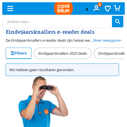
Eindejaarsknallers e-reader deals
De Eindejaarsknallers e-reader deals zijn helaas weer voorbij. Maar ook buiten deze koopjesdagen vind je bij Coolblue de mooiste e-reader aanbiedingen. In december 2026 zijn we terug met de beste Eindejaarsknallers e-reader deals voor jou.
Meer weergeven
Filters
Eindejaarsknallers 2025 deals
Eindejaarsknalle
We hebben geen resultaten gevonden.