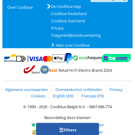
De Coolblue-App
Over Coolblue
Coolblue Nederland
Coolblue Duitsland
Privacy
Toegankelijkheidsverklaring
Alles over Coolblue
Betalen met MasterCard en Visa via ClickToPay
Betalen met Ecocheques
Betalen met Bancontact
Betalen met ApplePay
Webshop Trustmar
Betalen met PayPal
Best
Retail Hi-Fi Electro Brand 2024
Trustprofile van Coolblue
Verzending en bezorging met bPost
Algemene voorwaarden
Overeenkomst ontbinden
Privacy
Cookies
English (EN)
Français (FR)
© 1999 - 2026 - Coolblue België N.V. - 0867.686.774
Beoordeling door klanten:
Trustpilot 4/5
-
75.150 beoordelingen
Filters
Kiyoh 9.1/10
-
68.713 beoordelingen