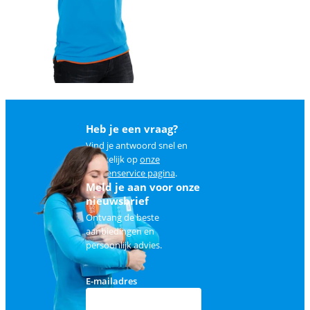
Heb je een vraag?
Vind je antwoord snel en
makkelijk op
onze
klantenservice pagina
.
Meld je aan voor onze
nieuwsbrief
Ontvang de beste
aanbiedingen en
persoonlijk advies.
E-mailadres