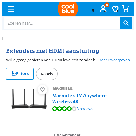
Gratis
ruilen
Extenders met HDMI aansluiting
Wil je graag genieten van HDMI kwaliteit zonder kabels te hoeven trekken? Koop een wireless HDMI pakket om zonder kabels je HDMI signaal te versturen. Je hebt verschillende opties, sommige extenders gebruiken wifi (door de lucht), andere extenders gebruik je stroomnet om het signaal te verlengen. Beide zorgen er voor dat je zelf geen lange kabels hoeft te leggen.
Meer weergeven
Filters
Kabels
Marmitek TV Anywhere
Wireless 4K
Beoordeling is 7,7 van de 10, gebaseerd op 3 reviews.
3 reviews
HDMI-extender