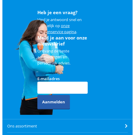
Heb je een vraag?
Vind je antwoord snel en
makkelijk op
onze
klantenservice pagina
.
Meld je aan voor onze
nieuwsbrief
Ontvang de beste
aanbiedingen en
persoonlijk advies.
E-mailadres
Aanmelden
Ons assortiment