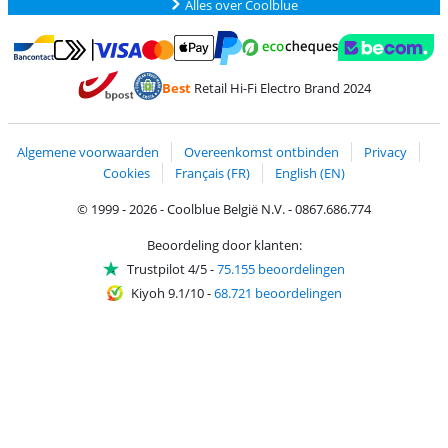
Alles over Coolblue
Betalen met MasterCard en Visa via ClickToPay
Betalen met Ecocheques
Betalen met Bancontact
Betalen met ApplePay
Webshop Trustmar
Betalen met PayPal
Best
Retail Hi-Fi Electro Brand 2024
Trustprofile van Coolblue
Verzending en bezorging met bPost
Algemene voorwaarden
Overeenkomst ontbinden
Privacy
Cookies
Français (FR)
English (EN)
© 1999 - 2026 - Coolblue België N.V. - 0867.686.774
Beoordeling door klanten:
Trustpilot 4/5
-
75.155 beoordelingen
Kiyoh 9.1/10
-
68.721 beoordelingen