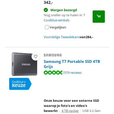
342
,-
Morgen bezorgd
Nog sneller op te halen in
7
Coolblue-winkels
Vergelijken
Voordelige Tweedekans
van
284
,-
Samsung T7 Portable SSD 4TB
Grijs
Beoordeling is 9,3 van de 10, gebaseerd op 579 reviews.
579 reviews
Onze keuze voor een externe SSD
waarop je foto's en video's
bewerkt
|
4 TB opslag
|
USB 3.2 Gen