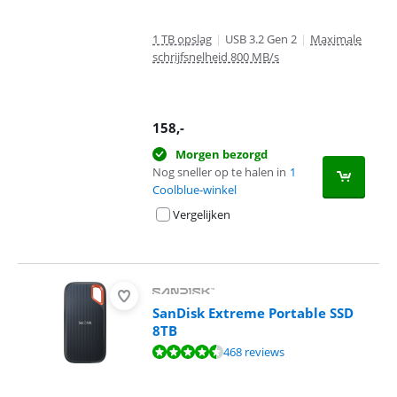
1 TB opslag
|
USB 3.2 Gen 2
|
Maximale
schrijfsnelheid 800 MB/s
158
,-
Morgen bezorgd
Nog sneller op te halen in
1
Coolblue-winkel
Vergelijken
SanDisk Extreme Portable SSD
8TB
Beoordeling is 9,2 van de 10, gebaseerd op 468 reviews.
468 reviews