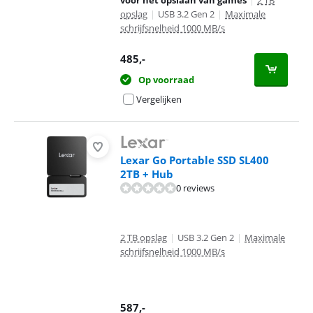
voor het opslaan van games
|
2 TB
opslag
|
USB 3.2 Gen 2
|
Maximale
schrijfsnelheid 1000 MB/s
485
,-
Op voorraad
Vergelijken
Lexar Go Portable SSD SL400
2TB + Hub
0 reviews
2 TB opslag
|
USB 3.2 Gen 2
|
Maximale
schrijfsnelheid 1000 MB/s
587
,-