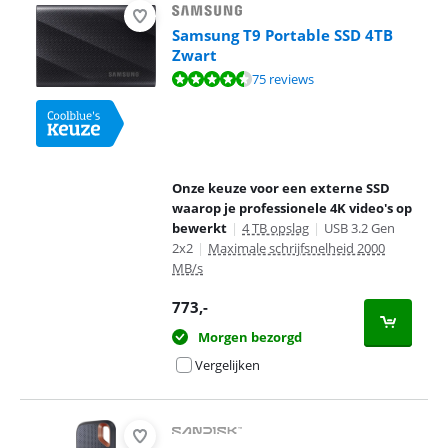
Samsung T9 Portable SSD 4TB
Zwart
Beoordeling is 8,8 van de 10, gebaseerd op 75 reviews.
75 reviews
Onze keuze voor een externe SSD
waarop je professionele 4K video's op
bewerkt
|
4 TB opslag
|
USB 3.2 Gen
2x2
|
Maximale schrijfsnelheid 2000
MB/s
773
,-
Morgen bezorgd
Vergelijken