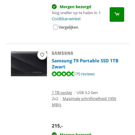
Morgen bezorgd
Nog sneller op te halen in
1
Coolblue-winkel
Vergelijken
Samsung T9 Portable SSD 1TB
Zwart
Beoordeling is 8,8 van de 10, gebaseerd op 75 reviews.
75 reviews
1 TB opslag
|
USB 3.2 Gen
2x2
|
Maximale schrijfsnelheid 1950
MB/s
215
,-
Morgen bezorgd