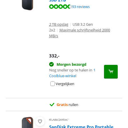
Beoordeling is 8,8 van de 10, gebaseerd op 93 reviews.
93 reviews
2 TB opslag
|
USB 3.2 Gen
2x2
|
Maximale schrijfsnelheid 2000
MB/s
332
,-
Morgen bezorgd
Nog sneller op te halen in
1
Coolblue-winkel
Vergelijken
Gratis
ruilen
SanDisk Extreme Pro Portable