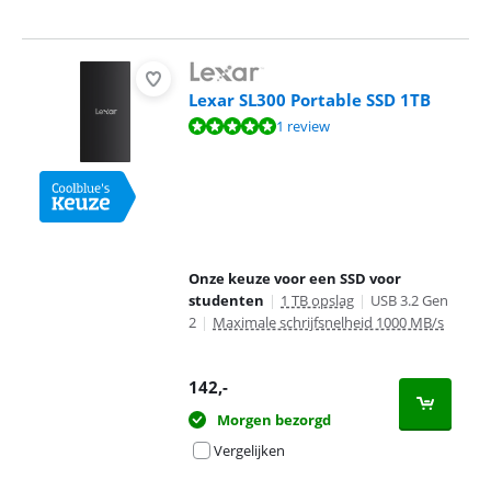
Lexar SL300 Portable SSD 1TB
Beoordeling is 10 van de 10, gebaseerd op 1 review.
1 review
Onze keuze voor een SSD voor
studenten
|
1 TB opslag
|
USB 3.2 Gen
2
|
Maximale schrijfsnelheid 1000 MB/s
142
,-
Morgen bezorgd
Vergelijken