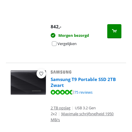
842
,-
Morgen bezorgd
Vergelijken
Samsung T9 Portable SSD 2TB
Zwart
Beoordeling is 8,8 van de 10, gebaseerd op 75 reviews.
75 reviews
2 TB opslag
|
USB 3.2 Gen
2x2
|
Maximale schrijfsnelheid 1950
MB/s