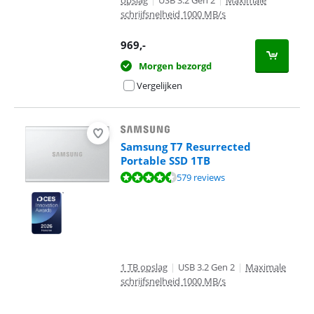
opslag
|
USB 3.2 Gen 2
|
Maximale
schrijfsnelheid 1000 MB/s
969
,-
Morgen bezorgd
Vergelijken
Samsung T7 Resurrected
Portable SSD 1TB
Beoordeling is 9,3 van de 10, gebaseerd op 579 reviews.
579 reviews
1 TB opslag
|
USB 3.2 Gen 2
|
Maximale
schrijfsnelheid 1000 MB/s