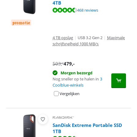
4TB
Beoordeling is 9,2 van de 10, gebaseerd op 468 reviews.
468 reviews
promotie
4 TB opslag
|
USB 3.2 Gen 2
|
Maximale
schrijfsnelheid 1000 MB/s
503
,-
479
,-
Morgen bezorgd
Nog sneller op te halen in
3
Coolblue-winkels
Vergelijken
SanDisk Extreme Portable SSD
1TB