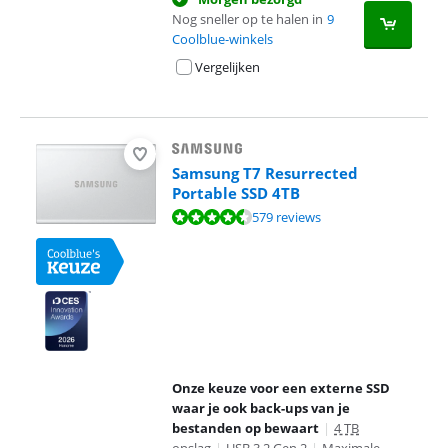
Nog sneller op te halen in
9
Coolblue-winkels
Vergelijken
Samsung T7 Resurrected
Portable SSD 4TB
Beoordeling is 9,3 van de 10, gebaseerd op 579 reviews.
579 reviews
Onze keuze voor een externe SSD
waar je ook back-ups van je
bestanden op bewaart
|
4 TB