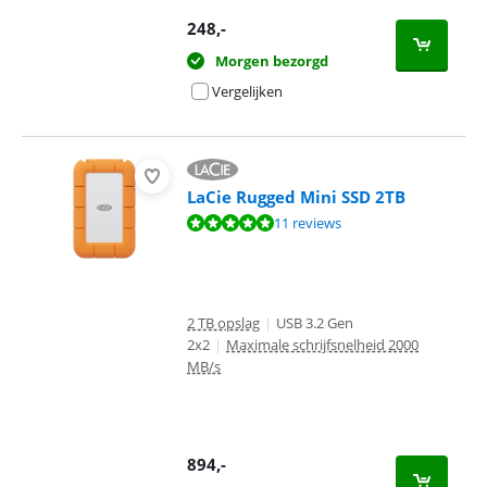
248
,-
Morgen bezorgd
Vergelijken
LaCie Rugged Mini SSD 2TB
Beoordeling is 9,8 van de 10, gebaseerd op 11 reviews.
11 reviews
2 TB opslag
|
USB 3.2 Gen
2x2
|
Maximale schrijfsnelheid 2000
MB/s
894
,-