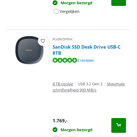
Morgen bezorgd
Vergelijken
SanDisk SSD Desk Drive USB-C
8TB
Beoordeling is 9,5 van de 10, gebaseerd op 3 reviews.
3 reviews
8 TB opslag
|
USB 3.2 Gen 2
|
Maximale
schrijfsnelheid 900 MB/s
1.769
,-
Morgen bezorgd