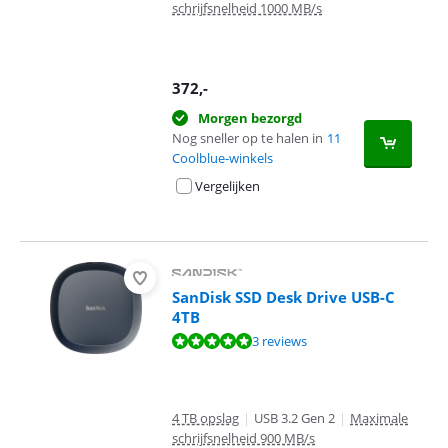
schrijfsnelheid 1000 MB/s
372
,-
Morgen bezorgd
Nog sneller op te halen in
11
Coolblue-winkels
Vergelijken
SanDisk SSD Desk Drive USB-C
4TB
Beoordeling is 9,5 van de 10, gebaseerd op 3 reviews.
3 reviews
4 TB opslag
|
USB 3.2 Gen 2
|
Maximale
schrijfsnelheid 900 MB/s