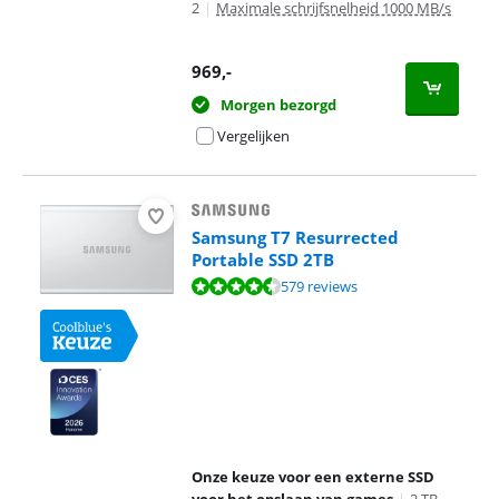
2
|
Maximale schrijfsnelheid 1000 MB/s
969
,-
Morgen bezorgd
Vergelijken
Samsung T7 Resurrected
Portable SSD 2TB
Beoordeling is 9,3 van de 10, gebaseerd op 579 reviews.
579 reviews
Onze keuze voor een externe SSD