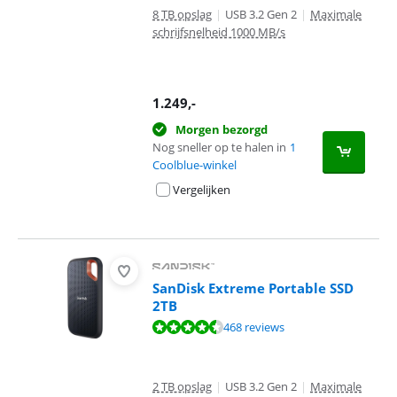
8 TB opslag
|
USB 3.2 Gen 2
|
Maximale
schrijfsnelheid 1000 MB/s
1.249
,-
Morgen bezorgd
Nog sneller op te halen in
1
Coolblue-winkel
Vergelijken
SanDisk Extreme Portable SSD
2TB
Beoordeling is 9,2 van de 10, gebaseerd op 468 reviews.
468 reviews
2 TB opslag
|
USB 3.2 Gen 2
|
Maximale