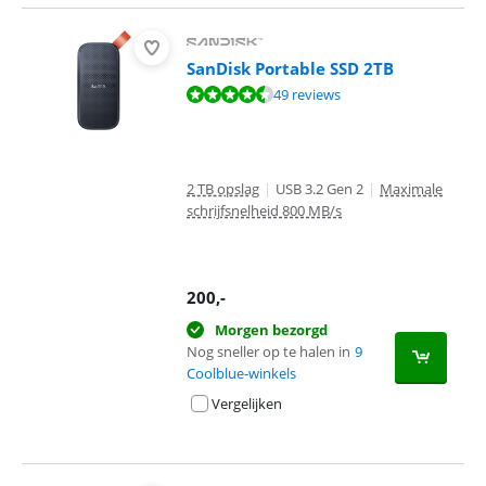
SanDisk Portable SSD 2TB
Beoordeling is 8,7 van de 10, gebaseerd op 49 reviews.
49 reviews
2 TB opslag
|
USB 3.2 Gen 2
|
Maximale
schrijfsnelheid 800 MB/s
200
,-
Morgen bezorgd
Nog sneller op te halen in
9
Coolblue-winkels
Vergelijken