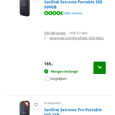
SanDisk Extreme Portable SSD
500GB
Beoordeling is 9,2 van de 10, gebaseerd op 468 reviews.
468 reviews
500 GB opslag
|
USB 3.2 Gen
2
|
Maximale schrijfsnelheid 1000 MB/s
188
,-
Morgen bezorgd
Vergelijken
SanDisk Extreme Pro Portable
SSD 2TB