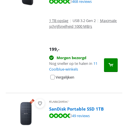
Beoordeling is 9,2 van de 10, gebaseerd op 468 reviews.
468 reviews
1 TB opslag
|
USB 3.2 Gen 2
|
Maximale
schrijfsnelheid 1000 MB/s
199
,-
Morgen bezorgd
Nog sneller op te halen in
11
Coolblue-winkels
Vergelijken
SanDisk Portable SSD 1TB
Beoordeling is 8,7 van de 10, gebaseerd op 49 reviews.
49 reviews