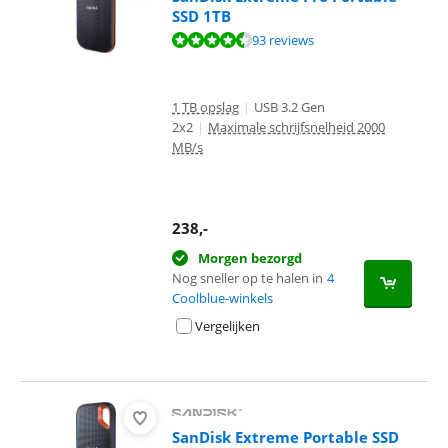
SSD 1TB
Beoordeling is 8,8 van de 10, gebaseerd op 93 reviews.
93 reviews
1 TB opslag
|
USB 3.2 Gen
2x2
|
Maximale schrijfsnelheid 2000
MB/s
238
,-
Morgen bezorgd
Nog sneller op te halen in
4
Coolblue-winkels
Vergelijken
SanDisk Extreme Portable SSD