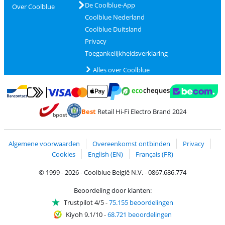
De Coolblue-App
Over Coolblue
Coolblue Nederland
Coolblue Duitsland
Privacy
Toegankelijkheidsverklaring
Alles over Coolblue
Betalen met MasterCard en Visa via ClickToPay
Betalen met Ecocheques
Betalen met Bancontact
Betalen met ApplePay
Webshop Trustmar
Betalen met PayPal
Best
Retail Hi-Fi Electro Brand 2024
Trustprofile van Coolblue
Verzending en bezorging met bPost
Algemene voorwaarden
Overeenkomst ontbinden
Privacy
Cookies
English (EN)
Français (FR)
© 1999 - 2026 - Coolblue België N.V. - 0867.686.774
Beoordeling door klanten:
Trustpilot 4/5
-
75.155 beoordelingen
Kiyoh 9.1/10
-
68.721 beoordelingen