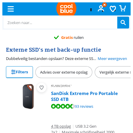
Gratis
ruilen
Externe SSD's met back-up functie
Dubbelveilig bestanden opslaan? Deze externe SSD's met back up kun je instellen om bijvoorbeeld 1 keer per week automatisch een kopie van je gegevens te maken. Slaat het noodlot toe, verwijder je per ongeluk je trouwfoto's, crasht je computer of wordt deze besmet met een virus? Door deze SSD's ben jij je foto's en belangrijke werkdocumenten gelukkig niet kwijt!
Meer weergeven
Filters
Advies over externe opslag
Vergelijk externe s
SanDisk Extreme Pro Portable
SSD 4TB
Beoordeling is 8,8 van de 10, gebaseerd op 93 reviews.
93 reviews
4 TB opslag
|
USB 3.2 Gen
2x2
|
Maximale schrijfsnelheid 2000