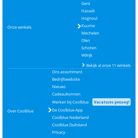
Gent
Hasselt
Hognoul
Kuurne
Onze winkels
Mechelen
Olen
Schoten
Wilrijk
Bekijk al onze 11 winkels
Ons assortiment
Bedrijfswebsite
Nieuws
Cadeaubonnen
Werken bij Coolblue
Vacatures genoeg!
De Coolblue-App
Over Coolblue
Coolblue Nederland
Coolblue Duitsland
Privacy