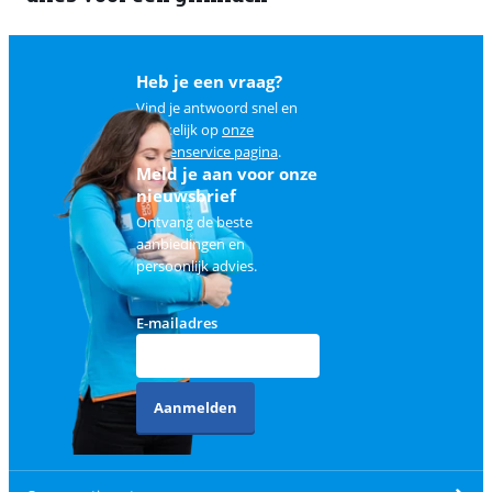
Heb je een vraag?
Vind je antwoord snel en
makkelijk op
onze
klantenservice pagina
.
Meld je aan voor onze
nieuwsbrief
Ontvang de beste
aanbiedingen en
persoonlijk advies.
E-mailadres
Aanmelden