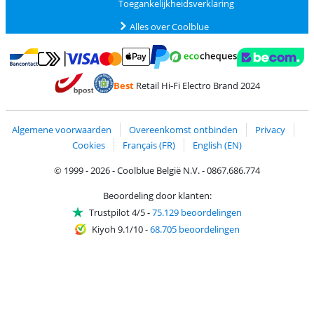
Toegankelijkheidsverklaring
Alles over Coolblue
Betalen met MasterCard en Visa via ClickToPay
Betalen met Ecocheques
Betalen met Bancontact
Betalen met ApplePay
Webshop Trustmar
Betalen met PayPal
Best
Retail Hi-Fi Electro Brand 2024
Trustprofile van Coolblue
Verzending en bezorging met bPost
Algemene voorwaarden
Overeenkomst ontbinden
Privacy
Cookies
Français (FR)
English (EN)
© 1999 - 2026 - Coolblue België N.V. - 0867.686.774
Beoordeling door klanten:
Trustpilot 4/5
-
75.129 beoordelingen
Kiyoh 9.1/10
-
68.705 beoordelingen