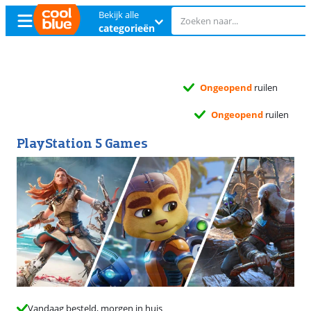
Bekijk alle
categorieën
Ongeopend
ruilen
Ongeopend
ruilen
PlayStation 5 Games
Vandaag besteld, morgen in huis