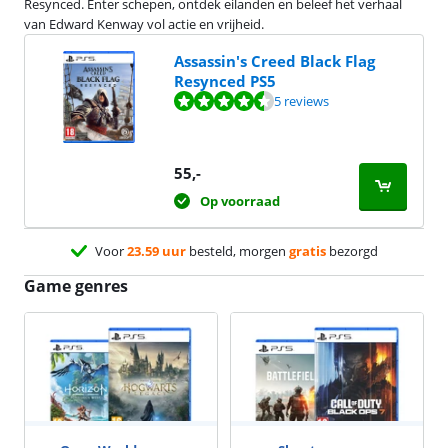
Resynced. Enter schepen, ontdek eilanden en beleef het verhaal
van Edward Kenway vol actie en vrijheid.
Assassin's Creed Black Flag
Resynced PS5
Beoordeling is 9,4 van de 10, gebaseerd op 5 reviews.
5 reviews
55
,-
Op voorraad
Voor
23.59 uur
besteld, morgen
gratis
bezorgd
Game genres