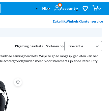
NL
Account
Zakelijk
Winkels
Klantenservice
13
gaming headsets
Sorteren op
:
raadloze gaming headsets. Wil je zo goed mogelijk genieten van het
de achtergrondgeluiden meer. Voor streamers zijn er de Razer Kitty
Advertentie