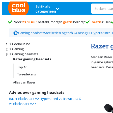
Bekijk alle
categorieën
Voor
23.59 uur
besteld, morgen
gratis
bezorgd
Gratis
ruilen
Gaming headsets
Steelseries
Logitech G
Corsair
JBL
HyperX
Astro
H
Zoekresultaten en sortering
Razer 
Coolblue.be
Gaming
Gaming headsets
Met een Razer 
Razer gaming headsets
in-game geluid
Top 10
headsets. Deze
Tweedekans
Alles van Razer
Advies over gaming headsets
Razer Blackshark V2 Hyperspeed vs Barracuda X
vs Blackshark V2 X