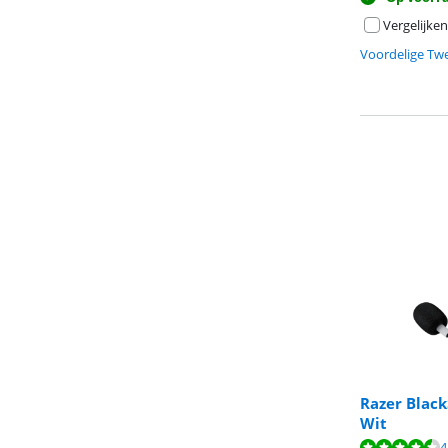
Vergelijken
Voordelige Tw
Razer Black
Wit
Beoordeling is 
Beoordeling is 
Beoordeling is 
4