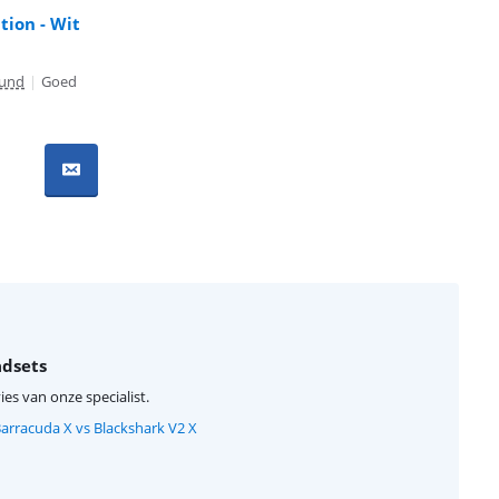
tion - Wit
ound
|
Goed
adsets
ies van onze specialist.
arracuda X vs Blackshark V2 X