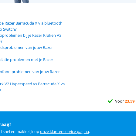
de Razer Barracuda X via bluetooth
o Switch?
ioproblemen bij je Razer Kraken V3
p?
uidsproblemen van jouw Razer
allatie problemen met je Razer
crofoon problemen van jouw Razer
rk V2 Hyperspeed vs Barracuda X vs
X
Voor
23.59
raag?
d snel en makkelijk op
onze klantenservice pagina
.