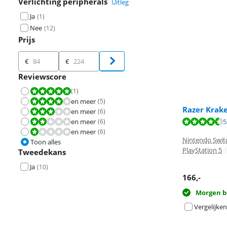
Verlichting peripherals
Uitleg
Ja
(
1
)
Nee
(
12
)
Prijs
Prijs
€
€
Reviewscore
(
1
)
Beoordeling is 10 van de 10.
en meer
(
5
)
Beoordeling is 8,0 van de 10.
Razer Krak
en meer
(
6
)
Beoordeling is 6,0 van de 10.
Beoordeling is 
en meer
(
6
)
5
Beoordeling is 4,0 van de 10.
Beoordeling is 
Beoordeling is 
en meer
(
6
)
Beoordeling is 2,0 van de 10.
Nintendo Switc
Toon alles
PlayStation 5
Tweedekans
Ja
(
10
)
166
,-
Morgen b
Vergelijken