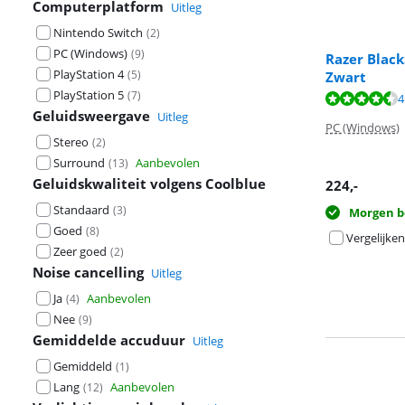
Computerplatform
Uitleg
Nintendo Switch
(
2
)
PC (Windows)
(
9
)
Razer Black
PlayStation 4
(
5
)
Zwart
PlayStation 5
(
7
)
Beoordeling is 
4
Geluidsweergave
Beoordeling is 
Uitleg
PC (Windows)
Stereo
(
2
)
Surround
Aanbevolen
(
13
)
Geluidskwaliteit volgens Coolblue
224
,-
Standaard
(
3
)
Morgen b
Goed
(
8
)
Vergelijken
Zeer goed
(
2
)
Noise cancelling
Uitleg
Ja
Aanbevolen
(
4
)
Nee
(
9
)
Gemiddelde accuduur
Uitleg
Gemiddeld
(
1
)
Lang
Aanbevolen
(
12
)