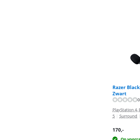
Razer Black
Zwart
0
Beoordeling is 
PlayStation 4, 
5
|
Surround
170
,-
Op voorr