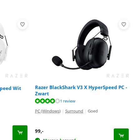
Razer BlackShark V3 X HyperSpeed PC -
Speed Wit
Zwart
1 review
PC (Windows)
|
Surround
|
Goed
99
,-