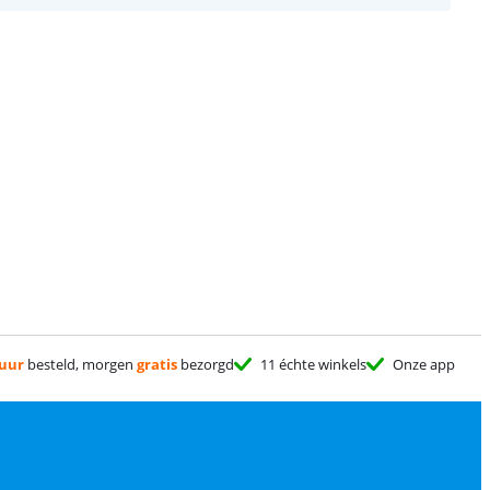
 uur
besteld, morgen
gratis
bezorgd
11 échte winkels
Onze app