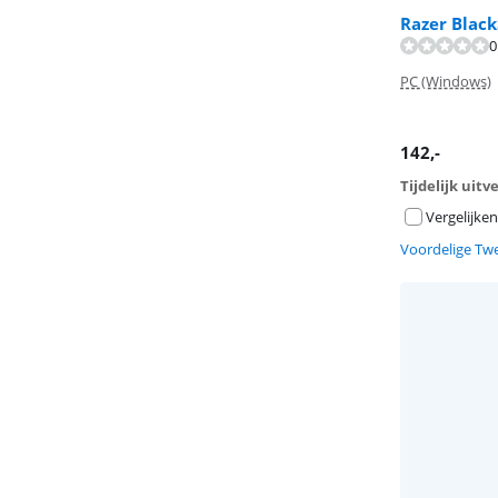
Razer Black
0
PC (Windows)
142
,-
Tijdelijk uit
Vergelijken
Voordelige Tw