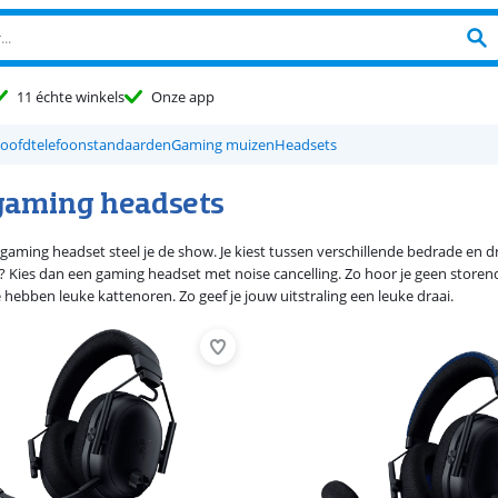
11 échte winkels
Onze app
oofdtelefoonstandaarden
Gaming muizen
Headsets
gaming headsets
gaming headset steel je de show. Je kiest tussen verschillende bedrade en d
? Kies dan een gaming headset met noise cancelling. Zo hoor je geen storen
 hebben leuke kattenoren. Zo geef je jouw uitstraling een leuke draai.