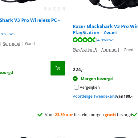
Shark V3 Pro Wireless PC -
Razer BlackShark V3 Pro Wir
PlayStation - Zwart
8,7 van de 10, gebaseerd op 4 reviews.
 reviews
8,7 van de 10, gebaseerd op 4 reviews.
4 reviews
|
Surround
|
Goed
PlayStation 5
|
Surround
|
Goed
224
,-
ezorgd
Morgen bezorgd
Vergelijken
Voordelige Tweedekans
van
180
,-
Voor
23.59 uur
besteld, morgen
gratis
bezorgd