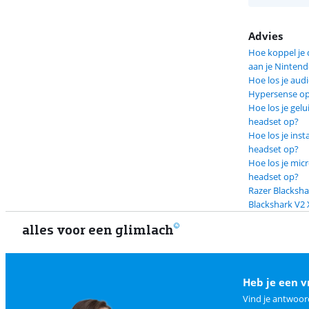
Advies
Hoe koppel je 
aan je Nintend
Hoe los je aud
Hypersense o
Hoe los je gel
headset op?
Hoe los je inst
headset op?
Hoe los je mi
headset op?
Razer Blacksha
Blackshark V2 
alles voor een glimlach
Heb je een v
Vind je antwoor