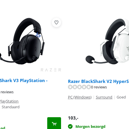
Shark V3 PlayStation -
Razer BlackShark V2 Hyper
0 reviews
 reviews
8,0 van de 10, gebaseerd op 1 review.
PC (Windows)
|
Surround
|
Goed
PlayStation
|
Standaard
103
,-
Morgen bezorgd
aad