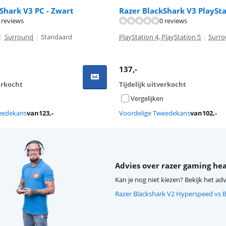
Shark V3 PC - Zwart
Razer BlackShark V3 PlaySta
 reviews
0 reviews
|
Surround
|
Standaard
PlayStation 4, PlayStation 5
|
Surr
137
,-
verkocht
Tijdelijk uitverkocht
Vergelijken
eedekans
van
123
,-
Voordelige Tweedekans
van
102
,-
Advies over razer gaming he
Kan je nog niet kiezen? Bekijk het adv
Razer Blackshark V2 Hyperspeed vs B