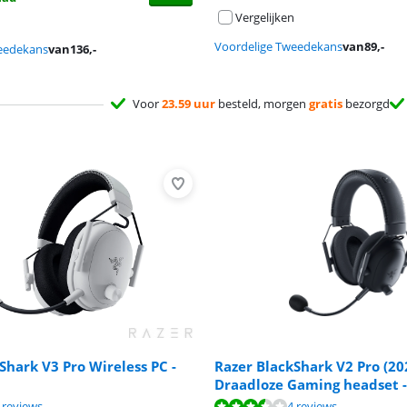
Vergelijken
Voordelige Tweedekans
van
89
,-
eedekans
van
136
,-
Voor
23.59 uur
besteld, morgen
gratis
bezorgd
Shark V3 Pro Wireless PC -
Razer BlackShark V2 Pro (20
Draadloze Gaming headset 
8,6 van de 10, gebaseerd op 2 reviews.
8,7 van de 10, gebaseerd op 4 reviews.
7,2 van de 10, gebaseerd op 4 reviews.
 reviews
4 reviews