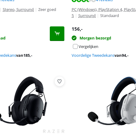
|
Stereo, Surround
|
Zeer goed
PC (Windows), PlayStation 4, PlaySt
5
|
Surround
|
Standaard
156
,-
aad
Morgen bezorgd
Vergelijken
eedekans
van
185
,-
Voordelige Tweedekans
van
94
,-