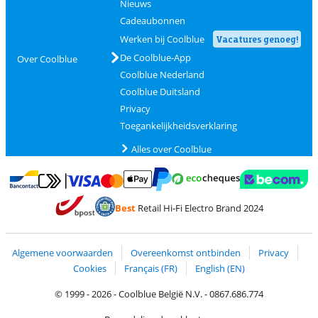
Nieuws
Cadeaubonnen
Werken bij Coolblue
Vacatures genoeg!
De Coolblue-App
Over Coolblue
Coolblue Nederland
Coolblue Duitsland
Privacy
Toegankelijkheidsverklaring
Alles over Coolblue
Betalen met MasterCard en Visa via ClickToPay
Betalen met Ecocheques
Betalen met Bancontact
Betalen met ApplePay
Webshop Trustmar
Betalen met PayPal
Best
Retail Hi-Fi Electro Brand 2024
Trustprofile van Coolblue
Verzending en bezorging met bPost
Algemene voorwaarden
Overeenkomst ontbinden
Privacy
Cookies
Français (FR)
English (EN)
© 1999 - 2026 - Coolblue België N.V. - 0867.686.774