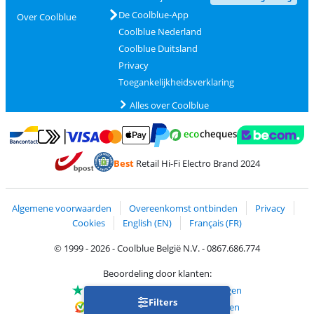
De Coolblue-App
Over Coolblue
Coolblue Nederland
Coolblue Duitsland
Privacy
Toegankelijkheidsverklaring
Alles over Coolblue
Betalen met MasterCard en Visa via ClickToPay
Betalen met Ecocheques
Betalen met Bancontact
Betalen met ApplePay
Webshop Trustmar
Betalen met PayPal
Best
Retail Hi-Fi Electro Brand 2024
Trustprofile van Coolblue
Verzending en bezorging met bPost
Algemene voorwaarden
Overeenkomst ontbinden
Privacy
Cookies
English (EN)
Français (FR)
© 1999 - 2026 - Coolblue België N.V. - 0867.686.774
Beoordeling door klanten:
Trustpilot 4/5
-
75.155 beoordelingen
Filters
Kiyoh 9.1/10
-
68.721 beoordelingen