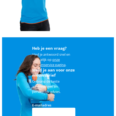
Heb je een vraag?
Vind je antwoord snel en
makkelijk op
onze
klantenservice pagina
.
Meld je aan voor onze
nieuwsbrief
Ontvang de beste
aanbiedingen en
persoonlijk advies.
E-mailadres