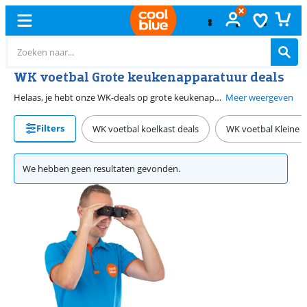
WK voetbal Grote keukenapparatuur deals
Helaas, je hebt onze WK-deals op grote keukenapparatuur weer gemist. Gelukkig hebben we tussendoor altijd leuke aanbiedingen. Wil je op je energiekosten besparen? Kies dan voor een energiezuinig model. Heb je een open keuken? Met een stille koelkast en vaatwasser heb je geen last van geluid. Wanneer je houdt van uitgebreid koken, is een inductie kookplaat met een flexibele kookzone een goede keus/ Hierop zet je een grillplaat, zodat je ook vlees en groenten grilt.
Meer weergeven
Filters
WK voetbal koelkast deals
WK voetbal Kleine 
We hebben geen resultaten gevonden.