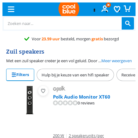
r
23.59 uur
besteld, morgen
gratis
bezorgd
Zuil speakers
Met een zuil speaker creëer je een vol geluid. Door de grote klankkast vullen deze luidsprekers jouw ruimte met krachtige bastonen. Hiervoor heb je soms meer vermogen nodig, en dus een krachtige versterker. Vloerstaande speakers zijn verkrijgbaar in verschillende hoogtes en kleuren. Daarmee past er altijd een bij jouw muziek opstelling.
Meer weergeven
Filters
Hulp bij je keuze van een hifi speaker
Receivers
Polk Audio Monitor XT60
0 reviews
200 W
|
2 speakerunits (per