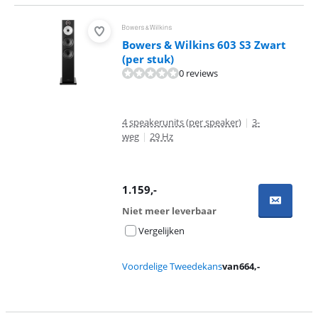
Bowers & Wilkins 603 S3 Zwart
(per stuk)
0 reviews
4 speakerunits (per speaker)
|
3-
weg
|
29 Hz
1.159
,-
Niet meer leverbaar
Vergelijken
Voordelige Tweedekans
van
664
,-