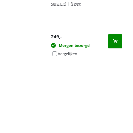
speaker)
|
3-weg
249
,-
Morgen bezorgd
Vergelijken
Advertentie