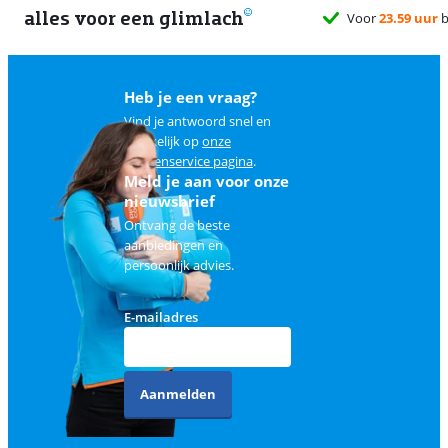
alles voor een glimlach
Voor
23.59 uur
b
Heb je een vraag?
Vind je antwoord snel en
makkelijk op
onze
klantenservice pagina
.
Meld je aan voor onze
nieuwsbrief
Ontvang de beste
aanbiedingen en
persoonlijk advies.
E-mailadres
Aanmelden