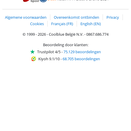
Trustprofile van Coolblue
Verzending en bezorging met bPost
Algemene voorwaarden
Overeenkomst ontbinden
Privacy
Cookies
Français (FR)
English (EN)
© 1999 - 2026 - Coolblue België N.V. - 0867.686.774
Beoordeling door klanten:
Trustpilot 4/5
-
75.129 beoordelingen
Kiyoh 9.1/10
-
68.705 beoordelingen