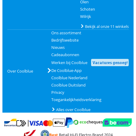
Olen
Schoten
Wilrijk
Bekijk al onze 11 winkels
Ons assortiment
Bedrijfswebsite
Nieuws
Cadeaubonnen
Werken bij Coolblue
Vacatures genoeg!
De Coolblue-App
Over Coolblue
Coolblue Nederland
Coolblue Duitsland
Privacy
Toegankelijkheidsverklaring
Alles over Coolblue
Betalen met MasterCard en Visa via ClickToPay
Betalen met Ecocheques
Betalen met Bancontact
Betalen met ApplePay
Webshop Trustmar
Betalen met PayPal
Best
Retail Hi-Fi Electro Brand 2024