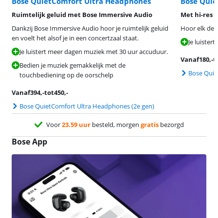
Bose QuietComfort Ultra Headphones
Bose Qui
Ruimtelijk geluid met Bose Immersive Audio
Met hi-res 
Dankzij Bose Immersive Audio hoor je ruimtelijk geluid
Hoor elk deta
en voelt het alsof je in een concertzaal staat.
Je luister
Je luistert meer dagen muziek met 30 uur accuduur.
Vanaf
180
,-
t
Bedien je muziek gemakkelijk met de
Bose Qui
touchbediening op de oorschelp
Vanaf
394
,-
tot
450
,-
Bose QuietComfort Ultra Headphones (2e gen)
Voor
23.59 uur
besteld, morgen
gratis
bezorgd
Bose App