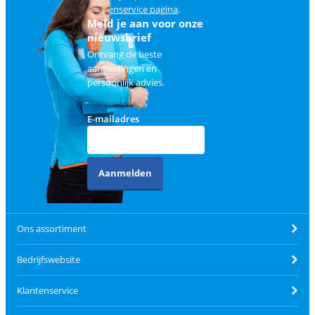
klantenservice pagina
.
Meld je aan voor onze
nieuwsbrief
Ontvang de beste
aanbiedingen en
persoonlijk advies.
E-mailadres
Aanmelden
Ons assortiment
Bedrijfswebsite
Klantenservice