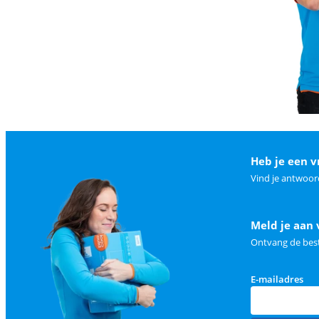
Heb je een v
Vind je antwoor
Meld je aan 
Ontvang de best
E-mailadres