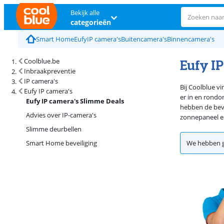
Bekijk alle
categorieën
Smart Home
Eufy
IP camera's
Buitencamera's
Binnencamera's
Eufy I
Coolblue.be
Inbraakpreventie
IP camera's
Bij Coolblue vi
Eufy IP camera's
er in en rondo
Eufy IP camera's Slimme Deals
hebben de beve
Advies over IP-camera's
zonnepaneel en 
Slimme deurbellen
Smart Home beveiliging
We hebben g