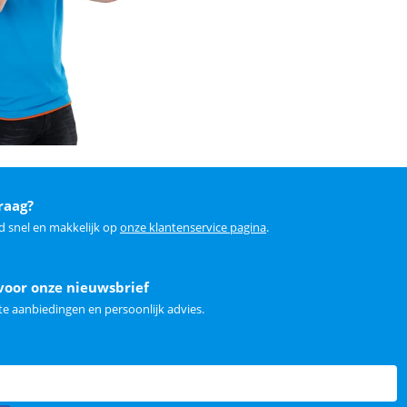
raag?
d snel en makkelijk op
onze klantenservice pagina
.
voor onze nieuwsbrief
e aanbiedingen en persoonlijk advies.