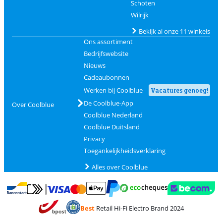
Schoten
Wilrijk
Bekijk al onze 11 winkels
Ons assortiment
Bedrijfswebsite
Nieuws
Cadeaubonnen
Werken bij Coolblue
Vacatures genoeg!
De Coolblue-App
Over Coolblue
Coolblue Nederland
Coolblue Duitsland
Privacy
Toegankelijkheidsverklaring
Alles over Coolblue
Betalen met MasterCard en Visa via ClickToPay
Betalen met Ecocheques
Betalen met Bancontact
Betalen met ApplePay
Webshop Trustmar
Betalen met PayPal
Best
Retail Hi-Fi Electro Brand 2024
Trustprofile van Coolblue