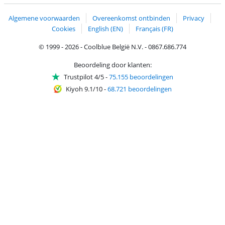
Verzending en bezorging met bPost
Algemene voorwaarden
Overeenkomst ontbinden
Privacy
Cookies
English (EN)
Français (FR)
© 1999 - 2026 - Coolblue België N.V. - 0867.686.774
Beoordeling door klanten:
Trustpilot 4/5
-
75.155 beoordelingen
Kiyoh 9.1/10
-
68.721 beoordelingen