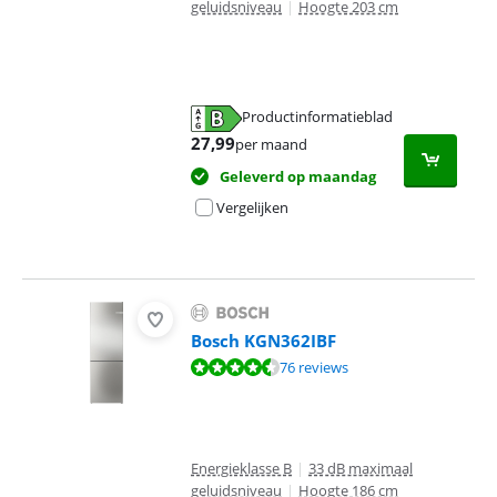
geluidsniveau
|
Hoogte 203 cm
Productinformatieblad
opent in nieuw tabblad
27,99
per maand
Geleverd op maandag
Vergelijken
Bosch KGN362IBF
Beoordeling is 8,8 van de 10, gebaseerd op 76 reviews.
76 reviews
Energieklasse B
|
33 dB maximaal
geluidsniveau
|
Hoogte 186 cm