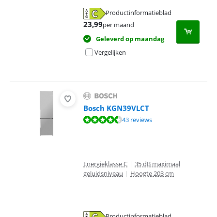
Productinformatieblad
opent in nieuw tabblad
23,99
per maand
Geleverd op maandag
Vergelijken
Bosch KGN39VLCT
Beoordeling is 9,4 van de 10, gebaseerd op 43 reviews.
43 reviews
Energieklasse C
|
35 dB maximaal
geluidsniveau
|
Hoogte 203 cm
Productinformatieblad