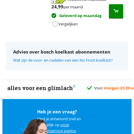
opent in nieuw tabblad
24,99
per maand
Geleverd op maandag
Vergelijken
Advies over bosch koelkast abonnementen
Wat zijn de voor- en nadelen van een No Frost koelkast?
alles voor een glimlach
Voor
morgen 23.59 uur
besteld, maand
Heb je een vraag?
Vind je antwoord snel en
makkelijk op
onze
klantenservice pagina
.