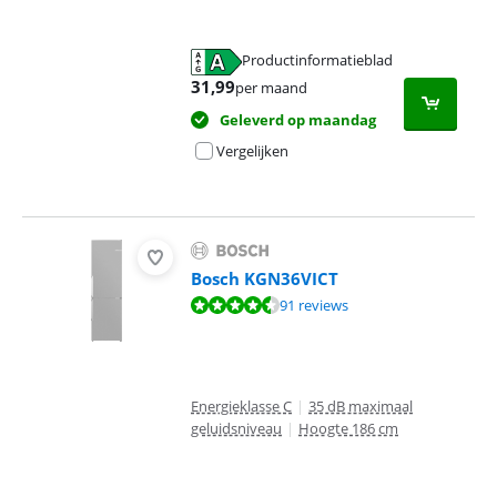
Productinformatieblad
opent in nieuw tabblad
31,99
per maand
Geleverd op maandag
Vergelijken
Bosch KGN36VICT
Beoordeling is 9,0 van de 10, gebaseerd op 91 reviews.
91 reviews
Energieklasse C
|
35 dB maximaal
geluidsniveau
|
Hoogte 186 cm