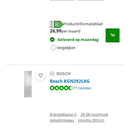
Productinformatieblad
opent in nieuw tabblad
26,99
per maand
Geleverd op maandag
Vergelijken
Bosch KGN392LAG
Beoordeling is 9,3 van de 10, gebaseerd op 77 reviews.
77 reviews
Energieklasse A
|
29 dB maximaal
geluidsniveau
|
Hoogte 203 cm